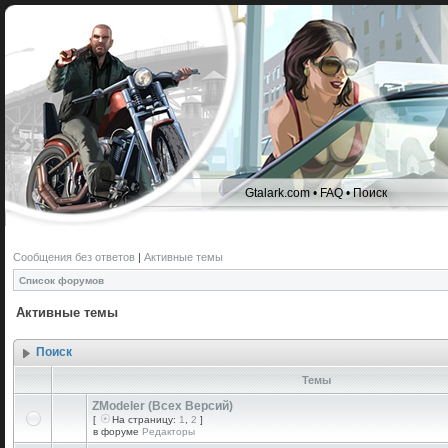
Gtalark.com
•
FAQ
•
Поиск
Сообщения без ответов
|
Активные темы
Список форумов
Активные темы
Поиск
Темы
ZModeler (Всех Версий)
[
На страницу:
1
,
2
]
в форуме
Редакторы