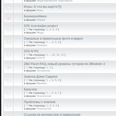
в форуме
Моделирование транспорта
Игры: А что вы ждёте?))
в форуме
Игры
Баннерообмен
в форуме
Gtalark
GTA Azerbaijan project
[
На страницу:
1
,
2
,
3
,
4
]
в форуме
Моды
Смешные и прикольные фото и видео
[
На страницу:
1
...
4
,
5
,
6
]
в форуме
Галерея
GTA IV PC
[
На страницу:
1
...
10
,
11
,
12
]
в форуме
GTA IV
ZM2 Flash FAQ, новый уровень туторов по ZModeler 2
[
На страницу:
1
,
2
]
в форуме
Туториалы
Замена Дома Сиджея
[
На страницу:
1
...
4
,
5
,
6
]
в форуме
Маппинг
Браузер
[
На страницу:
1
...
5
,
6
,
7
]
в форуме
Технология
Проблемы с компом
[
На страницу:
1
,
2
,
3
,
4
]
в форуме
Технология
Ссылки на интересное и прикольное