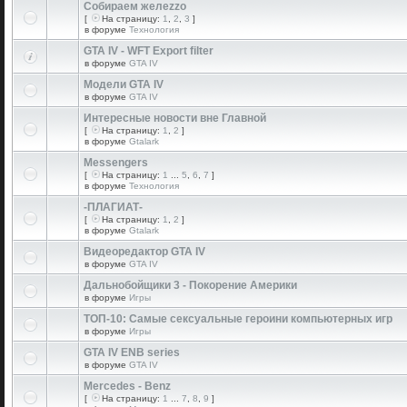
Собираем желеzzо
[
На страницу:
1
,
2
,
3
]
в форуме
Технология
GTA IV - WFT Export filter
в форуме
GTA IV
Модели GTA IV
в форуме
GTA IV
Интересные новости вне Главной
[
На страницу:
1
,
2
]
в форуме
Gtalark
Messengers
[
На страницу:
1
...
5
,
6
,
7
]
в форуме
Технология
-ПЛАГИАТ-
[
На страницу:
1
,
2
]
в форуме
Gtalark
Видеоредактор GTA IV
в форуме
GTA IV
Дальнобойщики 3 - Покорение Америки
в форуме
Игры
ТОП-10: Самые сексуальные героини компьютерных игр
в форуме
Игры
GTA IV ENB series
в форуме
GTA IV
Mercedes - Benz
[
На страницу:
1
...
7
,
8
,
9
]