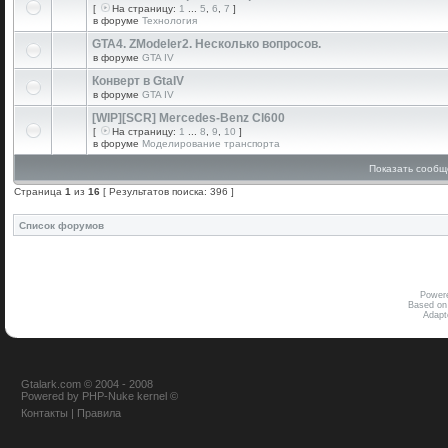
[
На страницу:
1
...
5
,
6
,
7
]
в форуме
Технология
GTA4. ZModeler2. Несколько вопросов.
в форуме
GTA IV
Конверт в GtaIV
в форуме
GTA IV
[WIP][SCR] Mercedes-Benz Cl600
[
На страницу:
1
...
8
,
9
,
10
]
в форуме
Моделирование транспорта
Показать сообщ
Страница
1
из
16
[ Результатов поиска: 396 ]
Список форумов
Power
Based on
Adap
Gtalark.com © 2004 - 2008
Powered
by
PHP-Nuke
kernel
©
Контакты
|
Правила