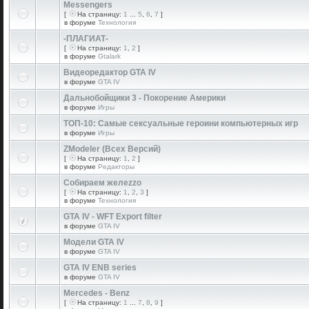
Messengers
[
На страницу:
1
...
5
,
6
,
7
]
в форуме
Технология
-ПЛАГИАТ-
[
На страницу:
1
,
2
]
в форуме
Gtalark
Видеоредактор GTA IV
в форуме
GTA IV
Дальнобойщики 3 - Покорение Америки
в форуме
Игры
ТОП-10: Самые сексуальные героини компьютерных игр
в форуме
Игры
ZModeler (Всех Версий)
[
На страницу:
1
,
2
]
в форуме
Редакторы
Собираем желеzzо
[
На страницу:
1
,
2
,
3
]
в форуме
Технология
GTA IV - WFT Export filter
в форуме
GTA IV
Модели GTA IV
в форуме
GTA IV
GTA IV ENB series
в форуме
GTA IV
Mercedes - Benz
[
На страницу:
1
...
7
,
8
,
9
]