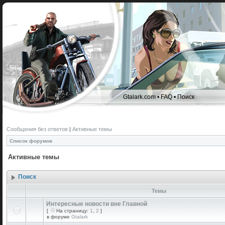
Gtalark.com
•
FAQ
•
Поиск
Сообщения без ответов
|
Активные темы
Список форумов
Активные темы
Поиск
Темы
Интересные новости вне Главной
[
На страницу:
1
,
2
]
в форуме
Gtalark