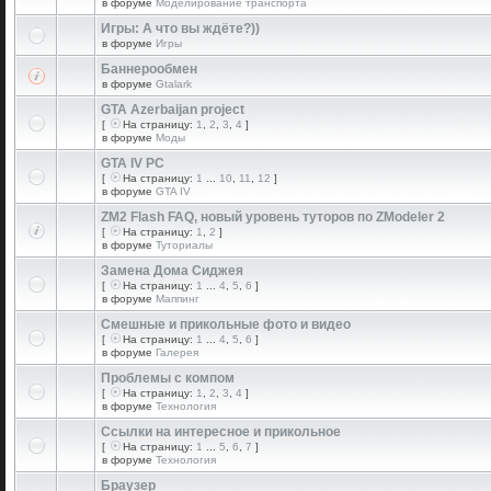
в форуме
Моделирование транспорта
Игры: А что вы ждёте?))
в форуме
Игры
Баннерообмен
в форуме
Gtalark
GTA Azerbaijan project
[
На страницу:
1
,
2
,
3
,
4
]
в форуме
Моды
GTA IV PC
[
На страницу:
1
...
10
,
11
,
12
]
в форуме
GTA IV
ZM2 Flash FAQ, новый уровень туторов по ZModeler 2
[
На страницу:
1
,
2
]
в форуме
Туториалы
Замена Дома Сиджея
[
На страницу:
1
...
4
,
5
,
6
]
в форуме
Маппинг
Смешные и прикольные фото и видео
[
На страницу:
1
...
4
,
5
,
6
]
в форуме
Галерея
Проблемы с компом
[
На страницу:
1
,
2
,
3
,
4
]
в форуме
Технология
Ссылки на интересное и прикольное
[
На страницу:
1
...
5
,
6
,
7
]
в форуме
Технология
Браузер