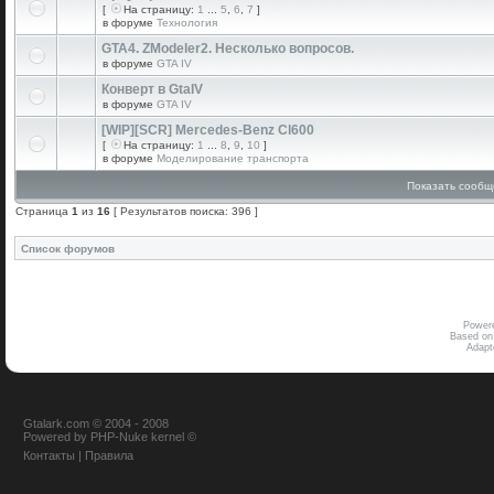
[
На страницу:
1
...
5
,
6
,
7
]
в форуме
Технология
GTA4. ZModeler2. Несколько вопросов.
в форуме
GTA IV
Конверт в GtaIV
в форуме
GTA IV
[WIP][SCR] Mercedes-Benz Cl600
[
На страницу:
1
...
8
,
9
,
10
]
в форуме
Моделирование транспорта
Показать сообщ
Страница
1
из
16
[ Результатов поиска: 396 ]
Список форумов
Power
Based on
Adap
Gtalark.com © 2004 - 2008
Powered
by
PHP-Nuke
kernel
©
Контакты
|
Правила