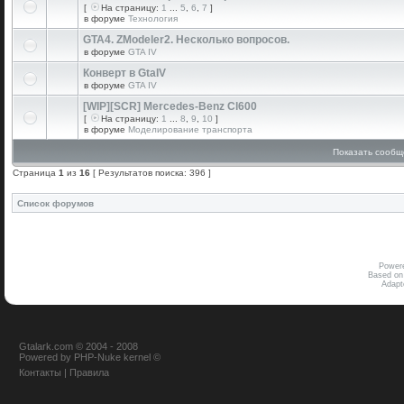
[
На страницу:
1
...
5
,
6
,
7
]
в форуме
Технология
GTA4. ZModeler2. Несколько вопросов.
в форуме
GTA IV
Конверт в GtaIV
в форуме
GTA IV
[WIP][SCR] Mercedes-Benz Cl600
[
На страницу:
1
...
8
,
9
,
10
]
в форуме
Моделирование транспорта
Показать сообщ
Страница
1
из
16
[ Результатов поиска: 396 ]
Список форумов
Power
Based on
Adap
Gtalark.com © 2004 - 2008
Powered
by
PHP-Nuke
kernel
©
Контакты
|
Правила