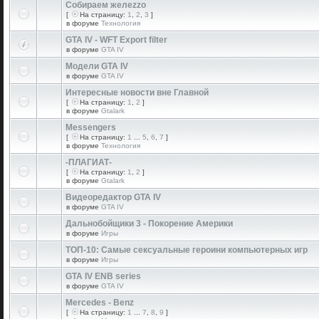
Собираем желеzzо
[
На страницу:
1
,
2
,
3
]
в форуме
Технология
GTA IV - WFT Export filter
в форуме
GTA IV
Модели GTA IV
в форуме
GTA IV
Интересные новости вне Главной
[
На страницу:
1
,
2
]
в форуме
Gtalark
Messengers
[
На страницу:
1
...
5
,
6
,
7
]
в форуме
Технология
-ПЛАГИАТ-
[
На страницу:
1
,
2
]
в форуме
Gtalark
Видеоредактор GTA IV
в форуме
GTA IV
Дальнобойщики 3 - Покорение Америки
в форуме
Игры
ТОП-10: Самые сексуальные героини компьютерных игр
в форуме
Игры
GTA IV ENB series
в форуме
GTA IV
Mercedes - Benz
[
На страницу:
1
...
7
,
8
,
9
]