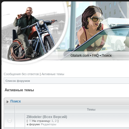
Gtalark.com
•
FAQ
•
Поиск
Сообщения без ответов
|
Активные темы
Список форумов
Активные темы
Поиск
Темы
ZModeler (Всех Версий)
[
На страницу:
1
,
2
]
в форуме
Редакторы