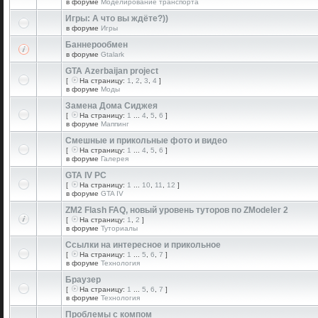
в форуме
Моделирование транспорта
Игры: А что вы ждёте?))
в форуме
Игры
Баннерообмен
в форуме
Gtalark
GTA Azerbaijan project
[
На страницу:
1
,
2
,
3
,
4
]
в форуме
Моды
Замена Дома Сиджея
[
На страницу:
1
...
4
,
5
,
6
]
в форуме
Маппинг
Смешные и прикольные фото и видео
[
На страницу:
1
...
4
,
5
,
6
]
в форуме
Галерея
GTA IV PC
[
На страницу:
1
...
10
,
11
,
12
]
в форуме
GTA IV
ZM2 Flash FAQ, новый уровень туторов по ZModeler 2
[
На страницу:
1
,
2
]
в форуме
Туториалы
Ссылки на интересное и прикольное
[
На страницу:
1
...
5
,
6
,
7
]
в форуме
Технология
Браузер
[
На страницу:
1
...
5
,
6
,
7
]
в форуме
Технология
Проблемы с компом