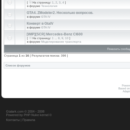
[
На страницу:
1
,
2
,
3
,
4
]
в форуме
Технология
GTA4. ZModeler2. Несколько вопросов.
в форуме
GTA IV
Конверт в GtaIV
в форуме
GTA IV
[WIP][SCR] Mercedes-Benz Cl600
[
На страницу:
1
...
8
,
9
,
10
]
в форуме
Моделирование транспорта
Показать сообщ
Страница
1
из
16
[ Результатов поиска: 396 ]
Список форумов
Power
Based on
Adap
Gtalark.com © 2004 - 2008
Powered
by
PHP-Nuke
kernel
©
Контакты
|
Правила