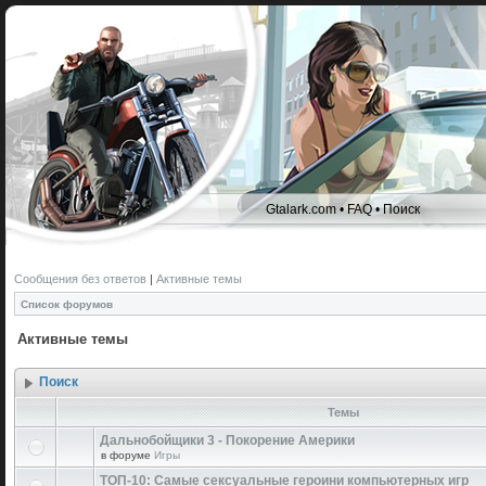
Gtalark.com
•
FAQ
•
Поиск
Сообщения без ответов
|
Активные темы
Список форумов
Активные темы
Поиск
Темы
Дальнобойщики 3 - Покорение Америки
в форуме
Игры
ТОП-10: Самые сексуальные героини компьютерных игр