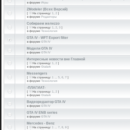
в форуме
Игры
ZModeler (Всех Версий)
[
На страницу:
1
,
2
]
в форуме
Редакторы
Собираем желеzzо
[
На страницу:
1
,
2
,
3
]
в форуме
Технология
GTA IV - WFT Export filter
в форуме
GTA IV
Модели GTA IV
в форуме
GTA IV
Интересные новости вне Главной
[
На страницу:
1
,
2
]
в форуме
Gtalark
Messengers
[
На страницу:
1
...
5
,
6
,
7
]
в форуме
Технология
-ПЛАГИАТ-
[
На страницу:
1
,
2
]
в форуме
Gtalark
Видеоредактор GTA IV
в форуме
GTA IV
GTA IV ENB series
в форуме
GTA IV
Mercedes - Benz
[
На страницу:
1
...
7
,
8
,
9
]