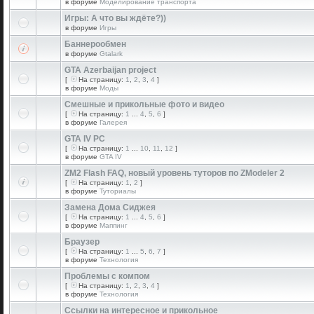
в форуме
Моделирование транспорта
Игры: А что вы ждёте?))
в форуме
Игры
Баннерообмен
в форуме
Gtalark
GTA Azerbaijan project
[
На страницу:
1
,
2
,
3
,
4
]
в форуме
Моды
Смешные и прикольные фото и видео
[
На страницу:
1
...
4
,
5
,
6
]
в форуме
Галерея
GTA IV PC
[
На страницу:
1
...
10
,
11
,
12
]
в форуме
GTA IV
ZM2 Flash FAQ, новый уровень туторов по ZModeler 2
[
На страницу:
1
,
2
]
в форуме
Туториалы
Замена Дома Сиджея
[
На страницу:
1
...
4
,
5
,
6
]
в форуме
Маппинг
Браузер
[
На страницу:
1
...
5
,
6
,
7
]
в форуме
Технология
Проблемы с компом
[
На страницу:
1
,
2
,
3
,
4
]
в форуме
Технология
Ссылки на интересное и прикольное