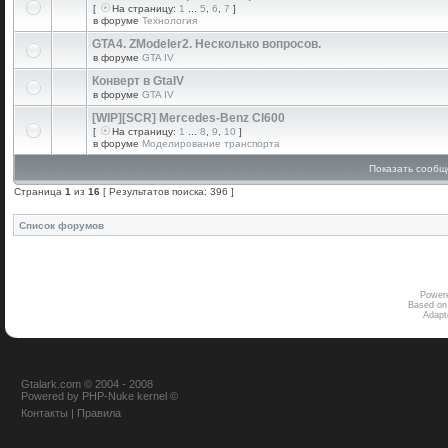
[
На страницу:
1
...
5
,
6
,
7
]
в форуме
Технология
GTA4. ZModeler2. Несколько вопросов.
в форуме
GTA IV
Конверт в GtaIV
в форуме
GTA IV
[WIP][SCR] Mercedes-Benz Cl600
[
На страницу:
1
...
8
,
9
,
10
]
в форуме
Моделирование транспорта
Показать сообщ
Страница
1
из
16
[ Результатов поиска: 396 ]
Список форумов
Power
Based on
Adap
Gtalark.com © 2004 - 2008
Powered
by
PHP-Nuke
kernel
©
Контакты
|
Правила