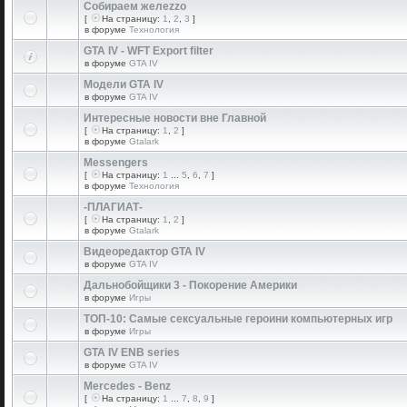
Собираем желеzzо
[
На страницу:
1
,
2
,
3
]
в форуме
Технология
GTA IV - WFT Export filter
в форуме
GTA IV
Модели GTA IV
в форуме
GTA IV
Интересные новости вне Главной
[
На страницу:
1
,
2
]
в форуме
Gtalark
Messengers
[
На страницу:
1
...
5
,
6
,
7
]
в форуме
Технология
-ПЛАГИАТ-
[
На страницу:
1
,
2
]
в форуме
Gtalark
Видеоредактор GTA IV
в форуме
GTA IV
Дальнобойщики 3 - Покорение Америки
в форуме
Игры
ТОП-10: Самые сексуальные героини компьютерных игр
в форуме
Игры
GTA IV ENB series
в форуме
GTA IV
Mercedes - Benz
[
На страницу:
1
...
7
,
8
,
9
]