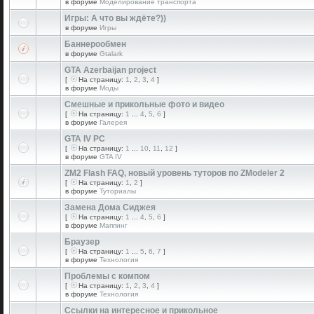
в форуме
Моделирование транспорта
Игры: А что вы ждёте?))
в форуме
Игры
Баннерообмен
в форуме
Gtalark
GTA Azerbaijan project
[
На страницу:
1
,
2
,
3
,
4
]
в форуме
Моды
Смешные и прикольные фото и видео
[
На страницу:
1
...
4
,
5
,
6
]
в форуме
Галерея
GTA IV PC
[
На страницу:
1
...
10
,
11
,
12
]
в форуме
GTA IV
ZM2 Flash FAQ, новый уровень туторов по ZModeler 2
[
На страницу:
1
,
2
]
в форуме
Туториалы
Замена Дома Сиджея
[
На страницу:
1
...
4
,
5
,
6
]
в форуме
Маппинг
Браузер
[
На страницу:
1
...
5
,
6
,
7
]
в форуме
Технология
Проблемы с компом
[
На страницу:
1
,
2
,
3
,
4
]
в форуме
Технология
Ссылки на интересное и прикольное