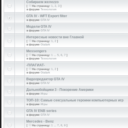
Собираем желеzzо
[
На страницу:
1
,
2
,
3
]
в форуме
Технология
GTA IV - WFT Export filter
в форуме
GTA IV
Модели GTA IV
в форуме
GTA IV
Интересные новости вне Главной
[
На страницу:
1
,
2
]
в форуме
Gtalark
Messengers
[
На страницу:
1
...
5
,
6
,
7
]
в форуме
Технология
-ПЛАГИАТ-
[
На страницу:
1
,
2
]
в форуме
Gtalark
Видеоредактор GTA IV
в форуме
GTA IV
Дальнобойщики 3 - Покорение Америки
в форуме
Игры
ТОП-10: Самые сексуальные героини компьютерных игр
в форуме
Игры
GTA IV ENB series
в форуме
GTA IV
Mercedes - Benz
[
На страницу:
1
...
7
,
8
,
9
]