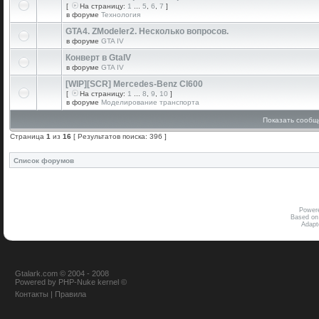
[
На страницу:
1
...
5
,
6
,
7
]
в форуме
Технология
GTA4. ZModeler2. Несколько вопросов.
в форуме
GTA IV
Конверт в GtaIV
в форуме
GTA IV
[WIP][SCR] Mercedes-Benz Cl600
[
На страницу:
1
...
8
,
9
,
10
]
в форуме
Моделирование транспорта
Показать сообщ
Страница
1
из
16
[ Результатов поиска: 396 ]
Список форумов
Power
Based on
Adap
Gtalark.com © 2004 - 2008
Powered
by
PHP-Nuke
kernel
©
Контакты
|
Правила