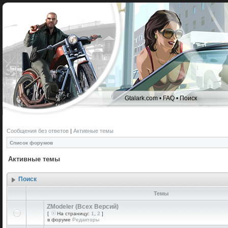
Gtalark.com
•
FAQ
•
Поиск
Сообщения без ответов
|
Активные темы
Список форумов
Активные темы
Поиск
Темы
ZModeler (Всех Версий)
[
На страницу:
1
,
2
]
в форуме
Редакторы