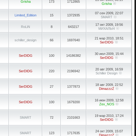
Grisha
173
1712865
Grisha
07 сен 2009, 22:07
Limited_Edition
15
1372935
SMART
17 окт 2009, 19:56
RoLiN
8
643217
МИХАЛЫ4
21 мар 2010, 18:51
schiller_design
66
1697640
SerDIDG
30 июл 2009, 15:44
SerDIDG
100
14186382
SerDIDG
20 авг 2009, 16:59
SerDIDG
220
2196942
Schiller Design
18 авг 2009, 22:52
SerDIDG
27
1377873
DimazzzZ
16 июн 2009, 12:58
SerDIDG
100
1679200
Zex_NOS
19 мар 2010, 17:24
SMART
72
2101663
SerDIDG
24 окт 2009, 15:07
SMART
123
1717635
DimazzzZ