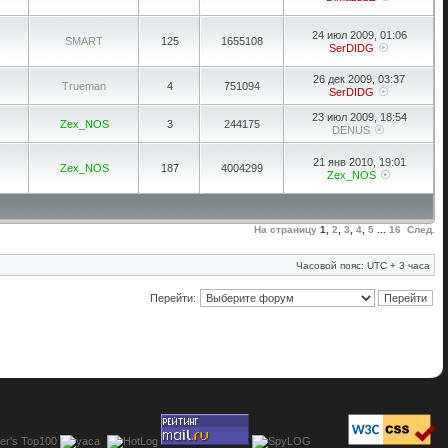
24 июл 2009, 01:06
SMART
125
1655108
SerDIDG
26 дек 2009, 03:37
Trueman
4
751094
SerDIDG
23 июл 2009, 18:54
Zex_NOS
3
244175
DENUS
21 янв 2010, 19:01
Zex_NOS
187
4004299
Zex_NOS
На страницу
1
,
2
,
3
,
4
,
5
...
16
След.
Часовой пояс: UTC + 3 часа
Перейти: