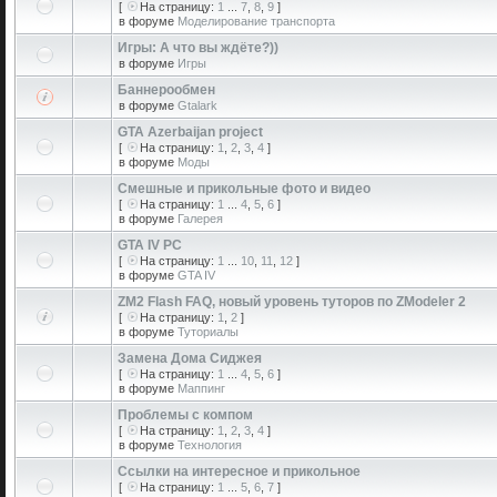
[
На страницу:
1
...
7
,
8
,
9
]
в форуме
Моделирование транспорта
Игры: А что вы ждёте?))
в форуме
Игры
Баннерообмен
в форуме
Gtalark
GTA Azerbaijan project
[
На страницу:
1
,
2
,
3
,
4
]
в форуме
Моды
Смешные и прикольные фото и видео
[
На страницу:
1
...
4
,
5
,
6
]
в форуме
Галерея
GTA IV PC
[
На страницу:
1
...
10
,
11
,
12
]
в форуме
GTA IV
ZM2 Flash FAQ, новый уровень туторов по ZModeler 2
[
На страницу:
1
,
2
]
в форуме
Туториалы
Замена Дома Сиджея
[
На страницу:
1
...
4
,
5
,
6
]
в форуме
Маппинг
Проблемы с компом
[
На страницу:
1
,
2
,
3
,
4
]
в форуме
Технология
Ссылки на интересное и прикольное
[
На страницу:
1
...
5
,
6
,
7
]