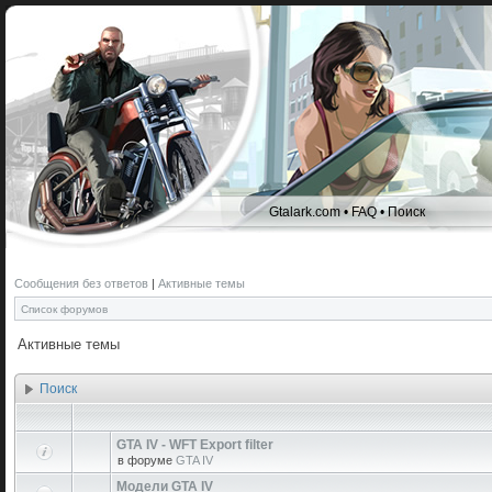
Gtalark.com
•
FAQ
•
Поиск
Сообщения без ответов
|
Активные темы
Список форумов
Активные темы
Поиск
GTA IV - WFT Export filter
в форуме
GTA IV
Модели GTA IV