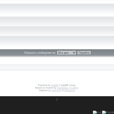
Показать сообщения за:
Powered by
phpBB
© phpBB Group.
Based on Avalon by
Vjacheslav Trushkin
.
Adapted by
SerDIDG
&
DimazzzZ
0