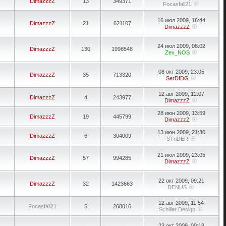
DimazzzZ
13
349371
Focasfall21
16 июл 2009, 16:44
DimazzzZ
21
621107
DimazzzZ
24 июл 2009, 08:02
DimazzzZ
130
1998548
Zex_NOS
08 окт 2009, 23:05
DimazzzZ
35
713320
SerDIDG
12 авг 2009, 12:07
DimazzzZ
4
243977
DimazzzZ
28 июн 2009, 13:59
DimazzzZ
19
445799
DimazzzZ
13 июн 2009, 21:30
DimazzzZ
6
304009
STriDER
21 июл 2009, 23:05
DimazzzZ
57
994285
DimazzzZ
22 окт 2009, 09:21
DimazzzZ
32
1423663
DENUS
12 авг 2009, 11:54
Focasfall21
5
268016
Schiller Design
23 окт 2009, 00:19