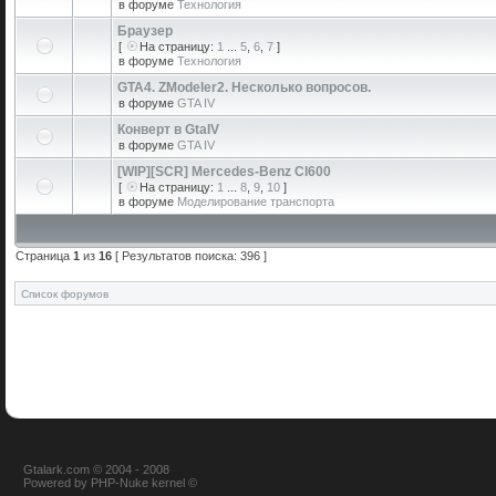
в форуме
Технология
Браузер
[
На страницу:
1
...
5
,
6
,
7
]
в форуме
Технология
GTA4. ZModeler2. Несколько вопросов.
в форуме
GTA IV
Конверт в GtaIV
в форуме
GTA IV
[WIP][SCR] Mercedes-Benz Cl600
[
На страницу:
1
...
8
,
9
,
10
]
в форуме
Моделирование транспорта
Страница
1
из
16
[ Результатов поиска: 396 ]
Список форумов
Gtalark.com © 2004 - 2008
Powered
by
PHP-Nuke
kernel
©