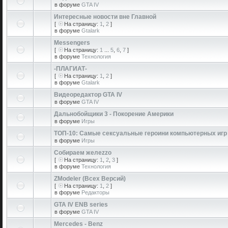
в форуме
GTA IV
Интересные новости вне Главной
[
На страницу:
1
,
2
]
в форуме
Gtalark
Messengers
[
На страницу:
1
...
5
,
6
,
7
]
в форуме
Технология
-ПЛАГИАТ-
[
На страницу:
1
,
2
]
в форуме
Gtalark
Видеоредактор GTA IV
в форуме
GTA IV
Дальнобойщики 3 - Покорение Америки
в форуме
Игры
ТОП-10: Самые сексуальные героини компьютерных игр
в форуме
Игры
Собираем желеzzо
[
На страницу:
1
,
2
,
3
]
в форуме
Технология
ZModeler (Всех Версий)
[
На страницу:
1
,
2
]
в форуме
Редакторы
GTA IV ENB series
в форуме
GTA IV
Mercedes - Benz