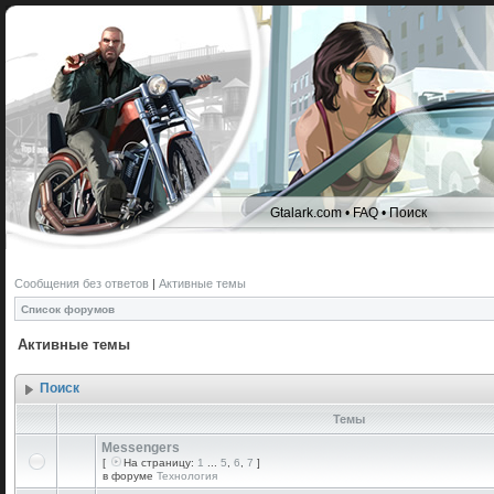
Gtalark.com
•
FAQ
•
Поиск
Сообщения без ответов
|
Активные темы
Список форумов
Активные темы
Поиск
Темы
Messengers
[
На страницу:
1
...
5
,
6
,
7
]
в форуме
Технология