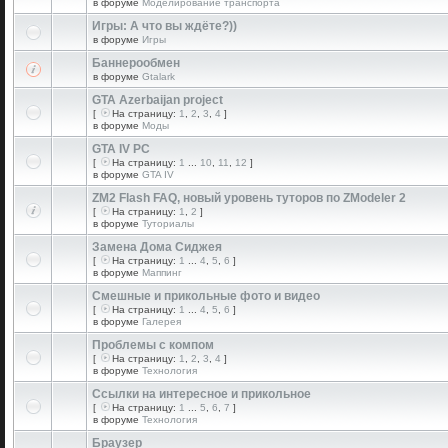
в форуме
Моделирование транспорта
Игры: А что вы ждёте?))
в форуме
Игры
Баннерообмен
в форуме
Gtalark
GTA Azerbaijan project
[
На страницу:
1
,
2
,
3
,
4
]
в форуме
Моды
GTA IV PC
[
На страницу:
1
...
10
,
11
,
12
]
в форуме
GTA IV
ZM2 Flash FAQ, новый уровень туторов по ZModeler 2
[
На страницу:
1
,
2
]
в форуме
Туториалы
Замена Дома Сиджея
[
На страницу:
1
...
4
,
5
,
6
]
в форуме
Маппинг
Смешные и прикольные фото и видео
[
На страницу:
1
...
4
,
5
,
6
]
в форуме
Галерея
Проблемы с компом
[
На страницу:
1
,
2
,
3
,
4
]
в форуме
Технология
Ссылки на интересное и прикольное
[
На страницу:
1
...
5
,
6
,
7
]
в форуме
Технология
Браузер