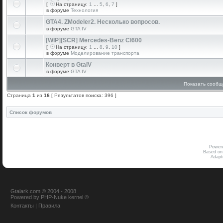
[
На страницу:
1
...
5
,
6
,
7
]
в форуме
Технология
GTA4. ZModeler2. Несколько вопросов.
в форуме
GTA IV
[WIP][SCR] Mercedes-Benz Cl600
[
На страницу:
1
...
8
,
9
,
10
]
в форуме
Моделирование транспорта
Конверт в GtaIV
в форуме
GTA IV
Показать сообщ
Страница
1
из
16
[ Результатов поиска: 396 ]
Список форумов
Power
Based on
Adap
Gtalark.com © 2004 - 2008
Powered
by
PHP-Nuke
kernel
©
Контакты
|
Правила