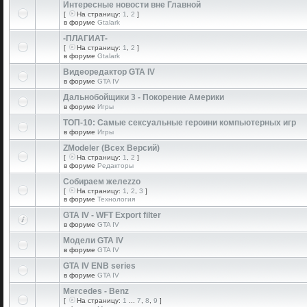
Интересные новости вне Главной
[
На страницу:
1
,
2
]
в форуме
Gtalark
-ПЛАГИАТ-
[
На страницу:
1
,
2
]
в форуме
Gtalark
Видеоредактор GTA IV
в форуме
GTA IV
Дальнобойщики 3 - Покорение Америки
в форуме
Игры
ТОП-10: Самые сексуальные героини компьютерных игр
в форуме
Игры
ZModeler (Всех Версий)
[
На страницу:
1
,
2
]
в форуме
Редакторы
Собираем желеzzо
[
На страницу:
1
,
2
,
3
]
в форуме
Технология
GTA IV - WFT Export filter
в форуме
GTA IV
Модели GTA IV
в форуме
GTA IV
GTA IV ENB series
в форуме
GTA IV
Mercedes - Benz
[
На страницу:
1
...
7
,
8
,
9
]