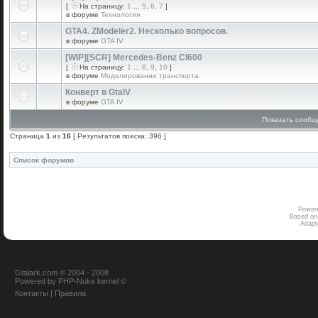
[
На страницу:
1
...
5
,
6
,
7
]
в форуме
Технология
GTA4. ZModeler2. Несколько вопросов.
в форуме
GTA IV
[WIP][SCR] Mercedes-Benz Cl600
[
На страницу:
1
...
8
,
9
,
10
]
в форуме
Моделирование транспорта
Конверт в GtaIV
в форуме
GTA IV
Показать сообщ
Страница
1
из
16
[ Результатов поиска: 396 ]
Список форумов
Power
Based on
Adap
Gtalark.com © 2004 - 2008
Powered
by
PHP-Nuke
kernel
©
Контакты
|
Правила