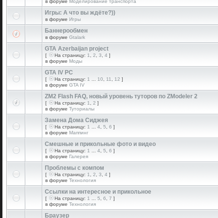
в форуме
Моделирование транспорта
Игры: А что вы ждёте?))
в форуме
Игры
Баннерообмен
в форуме
Gtalark
GTA Azerbaijan project
[
На страницу:
1
,
2
,
3
,
4
]
в форуме
Моды
GTA IV PC
[
На страницу:
1
...
10
,
11
,
12
]
в форуме
GTA IV
ZM2 Flash FAQ, новый уровень туторов по ZModeler 2
[
На страницу:
1
,
2
]
в форуме
Туториалы
Замена Дома Сиджея
[
На страницу:
1
...
4
,
5
,
6
]
в форуме
Маппинг
Смешные и прикольные фото и видео
[
На страницу:
1
...
4
,
5
,
6
]
в форуме
Галерея
Проблемы с компом
[
На страницу:
1
,
2
,
3
,
4
]
в форуме
Технология
Ссылки на интересное и прикольное
[
На страницу:
1
...
5
,
6
,
7
]
в форуме
Технология
Браузер