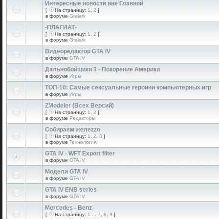
Интересные новости вне Главной
[
На страницу:
1
,
2
]
в форуме
Gtalark
-ПЛАГИАТ-
[
На страницу:
1
,
2
]
в форуме
Gtalark
Видеоредактор GTA IV
в форуме
GTA IV
Дальнобойщики 3 - Покорение Америки
в форуме
Игры
ТОП-10: Самые сексуальные героини компьютерных игр
в форуме
Игры
ZModeler (Всех Версий)
[
На страницу:
1
,
2
]
в форуме
Редакторы
Собираем желеzzо
[
На страницу:
1
,
2
,
3
]
в форуме
Технология
GTA IV - WFT Export filter
в форуме
GTA IV
Модели GTA IV
в форуме
GTA IV
GTA IV ENB series
в форуме
GTA IV
Mercedes - Benz
[
На страницу:
1
...
7
,
8
,
9
]