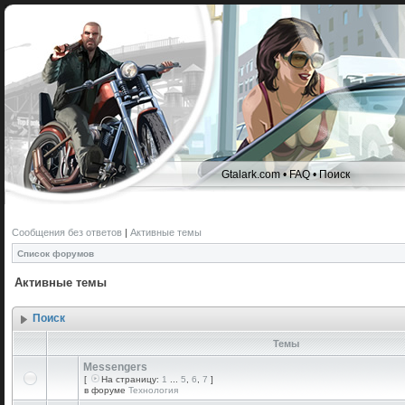
Gtalark.com
•
FAQ
•
Поиск
Сообщения без ответов
|
Активные темы
Список форумов
Активные темы
Поиск
Темы
Messengers
[
На страницу:
1
...
5
,
6
,
7
]
в форуме
Технология