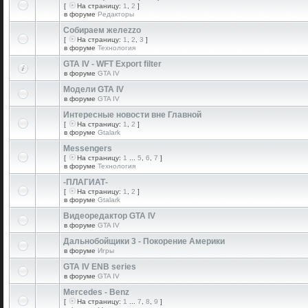
[
На страницу:
1
,
2
]
в форуме
Редакторы
Собираем желеzzо
[
На страницу:
1
,
2
,
3
]
в форуме
Технология
GTA IV - WFT Export filter
в форуме
GTA IV
Модели GTA IV
в форуме
GTA IV
Интересные новости вне Главной
[
На страницу:
1
,
2
]
в форуме
Gtalark
Messengers
[
На страницу:
1
...
5
,
6
,
7
]
в форуме
Технология
-ПЛАГИАТ-
[
На страницу:
1
,
2
]
в форуме
Gtalark
Видеоредактор GTA IV
в форуме
GTA IV
Дальнобойщики 3 - Покорение Америки
в форуме
Игры
GTA IV ENB series
в форуме
GTA IV
Mercedes - Benz
[
На страницу:
1
...
7
,
8
,
9
]