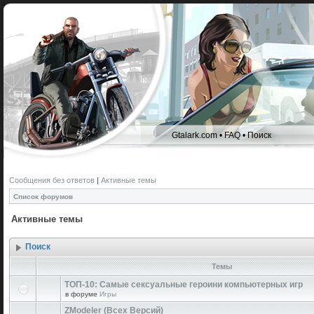
Gtalark.com
•
FAQ
•
Поиск
Сообщения без ответов
|
Активные темы
Список форумов
Активные темы
Поиск
Темы
ТОП-10: Самые сексуальные героини компьютерных игр
в форуме
Игры
ZModeler (Всех Версий)