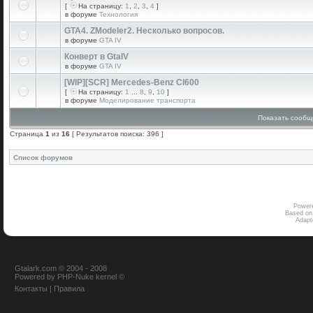
[
На страницу:
1
,
2
,
3
,
4
]
в форуме
Технология
GTA4. ZModeler2. Несколько вопросов.
в форуме
GTA IV
Конверт в GtaIV
в форуме
GTA IV
[WIP][SCR] Mercedes-Benz Cl600
[
На страницу:
1
...
8
,
9
,
10
]
в форуме
Моделирование транспорта
Показать сообщ
Страница
1
из
16
[ Результатов поиска: 396 ]
Список форумов
Power
Based on
Adap
Gtalark.com © 2004 - 2008
Powered
by
PHP-Nuke
kernel
©
Контакты
|
Правила