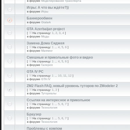
в форуме
Моделирование транспорта
Игры: А что вы ждёте?))
в форуме
Игры
Баннерообмен
в форуме
Gtalark
GTA Azerbaijan project
[
На страницу:
1
,
2
,
3
,
4
]
в форуме
Моды
Замена Дома Сиджея
[
На страницу:
1
...
4
,
5
,
6
]
в форуме
Маппинг
Смешные и прикольные фото и видео
[
На страницу:
1
...
4
,
5
,
6
]
в форуме
Галерея
GTA IV PC
[
На страницу:
1
...
10
,
11
,
12
]
в форуме
GTA IV
ZM2 Flash FAQ, новый уровень туторов по ZModeler 2
[
На страницу:
1
,
2
]
в форуме
Туториалы
Ссылки на интересное и прикольное
[
На страницу:
1
...
5
,
6
,
7
]
в форуме
Технология
Браузер
[
На страницу:
1
...
5
,
6
,
7
]
в форуме
Технология
Проблемы с компом