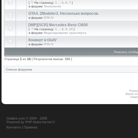
[
На страницу:
1
...
5
,
6
,
7
]
в форуме
Технология
GTA4. ZModeler2. Несколько вопросов.
в форуме
GTA IV
[WIP][SCR] Mercedes-Benz Cl600
[
На страницу:
1
...
8
,
9
,
10
]
в форуме
Моделирование транспорта
Конверт в GtaIV
в форуме
GTA IV
Показать сообщ
Страница
1
из
16
[ Результатов поиска: 396 ]
Список форумов
Power
Based on
Adap
Gtalark.com © 2004 - 2008
Powered
by
PHP-Nuke
kernel
©
Контакты
|
Правила