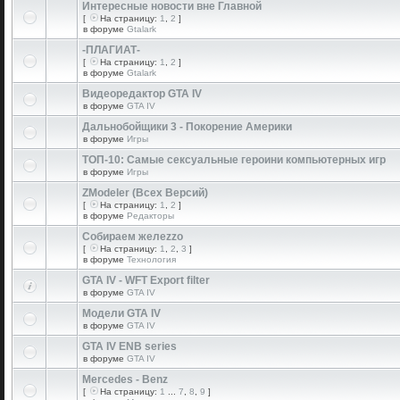
Интересные новости вне Главной
[
На страницу:
1
,
2
]
в форуме
Gtalark
-ПЛАГИАТ-
[
На страницу:
1
,
2
]
в форуме
Gtalark
Видеоредактор GTA IV
в форуме
GTA IV
Дальнобойщики 3 - Покорение Америки
в форуме
Игры
ТОП-10: Самые сексуальные героини компьютерных игр
в форуме
Игры
ZModeler (Всех Версий)
[
На страницу:
1
,
2
]
в форуме
Редакторы
Собираем желеzzо
[
На страницу:
1
,
2
,
3
]
в форуме
Технология
GTA IV - WFT Export filter
в форуме
GTA IV
Модели GTA IV
в форуме
GTA IV
GTA IV ENB series
в форуме
GTA IV
Mercedes - Benz
[
На страницу:
1
...
7
,
8
,
9
]