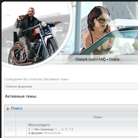
Gtalark.com
•
FAQ
•
Поиск
Сообщения без ответов
|
Активные темы
Список форумов
Активные темы
Поиск
Темы
Messengers
[
На страницу:
1
...
5
,
6
,
7
]
в форуме
Технология