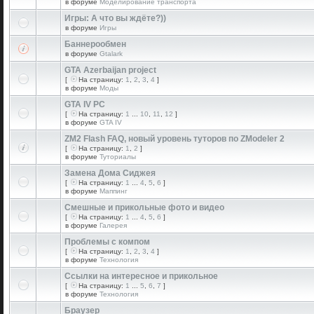
в форуме
Моделирование транспорта
Игры: А что вы ждёте?))
в форуме
Игры
Баннерообмен
в форуме
Gtalark
GTA Azerbaijan project
[
На страницу:
1
,
2
,
3
,
4
]
в форуме
Моды
GTA IV PC
[
На страницу:
1
...
10
,
11
,
12
]
в форуме
GTA IV
ZM2 Flash FAQ, новый уровень туторов по ZModeler 2
[
На страницу:
1
,
2
]
в форуме
Туториалы
Замена Дома Сиджея
[
На страницу:
1
...
4
,
5
,
6
]
в форуме
Маппинг
Смешные и прикольные фото и видео
[
На страницу:
1
...
4
,
5
,
6
]
в форуме
Галерея
Проблемы с компом
[
На страницу:
1
,
2
,
3
,
4
]
в форуме
Технология
Ссылки на интересное и прикольное
[
На страницу:
1
...
5
,
6
,
7
]
в форуме
Технология
Браузер