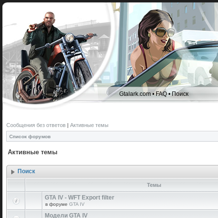
Gtalark.com
•
FAQ
•
Поиск
Сообщения без ответов
|
Активные темы
Список форумов
Активные темы
Поиск
Темы
GTA IV - WFT Export filter
в форуме
GTA IV
Модели GTA IV