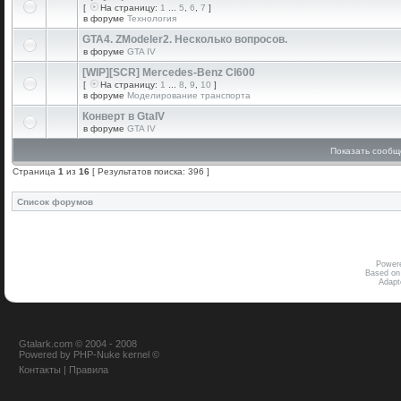
[
На страницу:
1
...
5
,
6
,
7
]
в форуме
Технология
GTA4. ZModeler2. Несколько вопросов.
в форуме
GTA IV
[WIP][SCR] Mercedes-Benz Cl600
[
На страницу:
1
...
8
,
9
,
10
]
в форуме
Моделирование транспорта
Конверт в GtaIV
в форуме
GTA IV
Показать сообщ
Страница
1
из
16
[ Результатов поиска: 396 ]
Список форумов
Power
Based on
Adap
Gtalark.com © 2004 - 2008
Powered
by
PHP-Nuke
kernel
©
Контакты
|
Правила