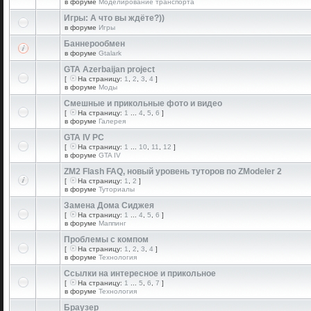
в форуме
Моделирование транспорта
Игры: А что вы ждёте?))
в форуме
Игры
Баннерообмен
в форуме
Gtalark
GTA Azerbaijan project
[
На страницу:
1
,
2
,
3
,
4
]
в форуме
Моды
Смешные и прикольные фото и видео
[
На страницу:
1
...
4
,
5
,
6
]
в форуме
Галерея
GTA IV PC
[
На страницу:
1
...
10
,
11
,
12
]
в форуме
GTA IV
ZM2 Flash FAQ, новый уровень туторов по ZModeler 2
[
На страницу:
1
,
2
]
в форуме
Туториалы
Замена Дома Сиджея
[
На страницу:
1
...
4
,
5
,
6
]
в форуме
Маппинг
Проблемы с компом
[
На страницу:
1
,
2
,
3
,
4
]
в форуме
Технология
Ссылки на интересное и прикольное
[
На страницу:
1
...
5
,
6
,
7
]
в форуме
Технология
Браузер