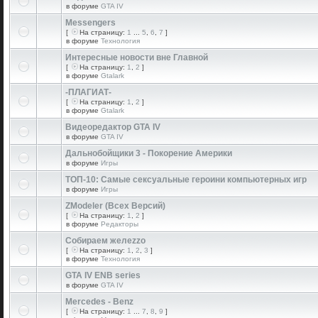
в форуме
GTA IV
Messengers
[
На страницу:
1
...
5
,
6
,
7
]
в форуме
Технология
Интересные новости вне Главной
[
На страницу:
1
,
2
]
в форуме
Gtalark
-ПЛАГИАТ-
[
На страницу:
1
,
2
]
в форуме
Gtalark
Видеоредактор GTA IV
в форуме
GTA IV
Дальнобойщики 3 - Покорение Америки
в форуме
Игры
ТОП-10: Самые сексуальные героини компьютерных игр
в форуме
Игры
ZModeler (Всех Версий)
[
На страницу:
1
,
2
]
в форуме
Редакторы
Собираем желеzzо
[
На страницу:
1
,
2
,
3
]
в форуме
Технология
GTA IV ENB series
в форуме
GTA IV
Mercedes - Benz
[
На страницу:
1
...
7
,
8
,
9
]