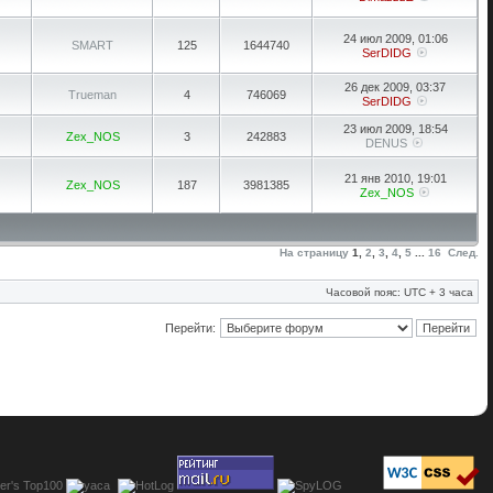
24 июл 2009, 01:06
SMART
125
1644740
SerDIDG
26 дек 2009, 03:37
Trueman
4
746069
SerDIDG
23 июл 2009, 18:54
Zex_NOS
3
242883
DENUS
21 янв 2010, 19:01
Zex_NOS
187
3981385
Zex_NOS
На страницу
1
,
2
,
3
,
4
,
5
...
16
След.
Часовой пояс: UTC + 3 часа
Перейти: