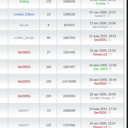
Grisha
173
1696944
Grisha
07 сен 2009, 22:07
Limited_Edition
15
1366192
SMART
17 окт 2009, 19:56
RoLiN
8
637973
МИХАЛЫ4
21 мар 2010, 18:51
schiller_design
66
1687354
SerDIDG
18 авг 2009, 22:52
SerDIDG
27
1367440
DimazzzZ
16 июн 2009, 12:58
SerDIDG
100
1667497
Zex_NOS
30 июл 2009, 15:44
SerDIDG
100
14176499
SerDIDG
20 авг 2009, 16:59
SerDIDG
220
2184353
Schiller Design
19 мар 2010, 17:24
SMART
72
2086539
SerDIDG
24 окт 2009, 15:07
SMART
123
1707050
DimazzzZ