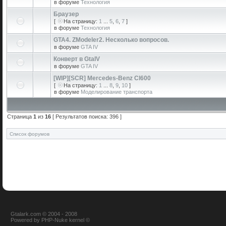
в форуме
Технология
Браузер
[
На страницу:
1
...
5
,
6
,
7
]
в форуме
Технология
GTA4. ZModeler2. Несколько вопросов.
в форуме
GTA IV
Конверт в GtaIV
в форуме
GTA IV
[WIP][SCR] Mercedes-Benz Cl600
[
На страницу:
1
...
8
,
9
,
10
]
в форуме
Моделирование транспорта
Страница
1
из
16
[ Результатов поиска: 396 ]
Список форумов
Gtalark.com © 2004 - 2008
Powered
by
PHP-Nuke
kernel
©