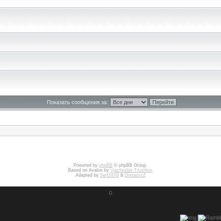
Показать сообщения за:
Powered by
phpBB
© phpBB Group.
Based on Avalon by
Vjacheslav Trushkin
.
Adapted by
SerDIDG
&
DimazzzZ
0