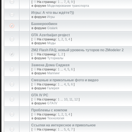
[
На страницу:
1
...
7
,
8
,
9
]
в форуме
Моделирование транспорта
Игры: А что вы ждёте?))
в форуме
Игры
Баннерообмен
в форуме
Gtalark
GTA Azerbaijan project
[
На страницу:
1
,
2
,
3
,
4
]
в форуме
Моды
ZM2 Flash FAQ, новый уровень туторов по ZModeler 2
[
На страницу:
1
,
2
]
в форуме
Туториалы
Замена Дома Сиджея
[
На страницу:
1
...
4
,
5
,
6
]
в форуме
Маппинг
Смешные и прикольные фото и видео
[
На страницу:
1
...
4
,
5
,
6
]
в форуме
Галерея
GTA IV PC
[
На страницу:
1
...
10
,
11
,
12
]
в форуме
GTA IV
Проблемы с компом
[
На страницу:
1
,
2
,
3
,
4
]
в форуме
Технология
Ссылки на интересное и прикольное
[
На страницу:
1
...
5
,
6
,
7
]