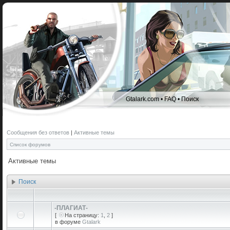
Gtalark.com
•
FAQ
•
Поиск
Сообщения без ответов
|
Активные темы
Список форумов
Активные темы
Поиск
-ПЛАГИАТ-
[
На страницу:
1
,
2
]
в форуме
Gtalark