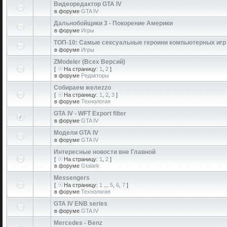
Видеоредактор GTA IV
в форуме
GTA IV
Дальнобойщики 3 - Покорение Америки
в форуме
Игры
ТОП-10: Самые сексуальные героини компьютерных игр
в форуме
Игры
ZModeler (Всех Версий)
[
На страницу:
1
,
2
]
в форуме
Редакторы
Собираем желеzzо
[
На страницу:
1
,
2
,
3
]
в форуме
Технология
GTA IV - WFT Export filter
в форуме
GTA IV
Модели GTA IV
в форуме
GTA IV
Интересные новости вне Главной
[
На страницу:
1
,
2
]
в форуме
Gtalark
Messengers
[
На страницу:
1
...
5
,
6
,
7
]
в форуме
Технология
GTA IV ENB series
в форуме
GTA IV
Mercedes - Benz