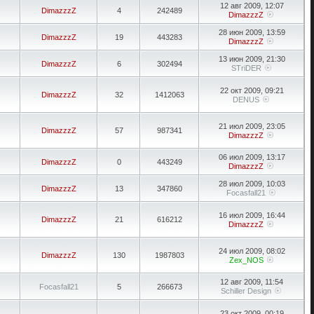
12 авг 2009, 12:07
DimazzzZ
4
242489
DimazzzZ
28 июн 2009, 13:59
DimazzzZ
19
443283
DimazzzZ
13 июн 2009, 21:30
DimazzzZ
6
302494
STriDER
22 окт 2009, 09:21
DimazzzZ
32
1412063
DENUS
21 июл 2009, 23:05
DimazzzZ
57
987341
DimazzzZ
06 июл 2009, 13:17
DimazzzZ
0
443249
DimazzzZ
28 июл 2009, 10:03
DimazzzZ
13
347860
Focasfall21
16 июл 2009, 16:44
DimazzzZ
21
616212
DimazzzZ
24 июл 2009, 08:02
DimazzzZ
130
1987803
Zex_NOS
12 авг 2009, 11:54
Focasfall21
5
266673
Schiller Design
23 окт 2009, 00:19