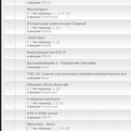
в форуме
GTA IV
Messengers
[
На страницу:
1
...
5
,
6
,
7
]
в форуме
Технология
Интересные новости вне Главной
[
На страницу:
1
,
2
]
в форуме
Gtalark
-ПЛАГИАТ-
[
На страницу:
1
,
2
]
в форуме
Gtalark
Видеоредактор GTA IV
в форуме
GTA IV
Дальнобойщики 3 - Покорение Америки
в форуме
Игры
ТОП-10: Самые сексуальные героини компьютерных игр
в форуме
Игры
ZModeler (Всех Версий)
[
На страницу:
1
,
2
]
в форуме
Редакторы
Собираем желеzzо
[
На страницу:
1
,
2
,
3
]
в форуме
Технология
GTA IV ENB series
в форуме
GTA IV
Mercedes - Benz
[
На страницу:
1
...
7
,
8
,
9
]