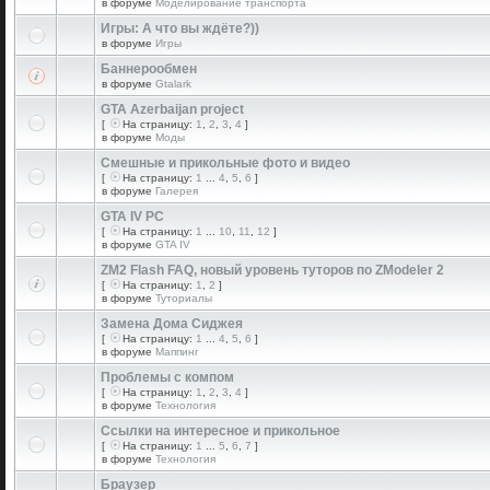
в форуме
Моделирование транспорта
Игры: А что вы ждёте?))
в форуме
Игры
Баннерообмен
в форуме
Gtalark
GTA Azerbaijan project
[
На страницу:
1
,
2
,
3
,
4
]
в форуме
Моды
Смешные и прикольные фото и видео
[
На страницу:
1
...
4
,
5
,
6
]
в форуме
Галерея
GTA IV PC
[
На страницу:
1
...
10
,
11
,
12
]
в форуме
GTA IV
ZM2 Flash FAQ, новый уровень туторов по ZModeler 2
[
На страницу:
1
,
2
]
в форуме
Туториалы
Замена Дома Сиджея
[
На страницу:
1
...
4
,
5
,
6
]
в форуме
Маппинг
Проблемы с компом
[
На страницу:
1
,
2
,
3
,
4
]
в форуме
Технология
Ссылки на интересное и прикольное
[
На страницу:
1
...
5
,
6
,
7
]
в форуме
Технология
Браузер