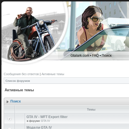
Gtalark.com
•
FAQ
•
Поиск
Сообщения без ответов
|
Активные темы
Список форумов
Активные темы
Поиск
Темы
GTA IV - WFT Export filter
в форуме
GTA IV
Модели GTA IV