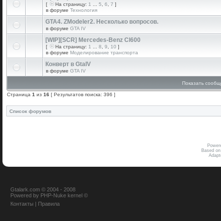
[
На страницу:
1
...
5
,
6
,
7
]
в форуме
Технология
GTA4. ZModeler2. Несколько вопросов.
в форуме
GTA IV
[WIP][SCR] Mercedes-Benz Cl600
[
На страницу:
1
...
8
,
9
,
10
]
в форуме
Моделирование транспорта
Конверт в GtaIV
в форуме
GTA IV
Показать сообщ
Страница
1
из
16
[ Результатов поиска: 396 ]
Список форумов
Power
Based on
Adap
Gtalark.com © 2004 - 2008
Powered
by
PHP-Nuke
kernel
©
Контакты
|
Правила