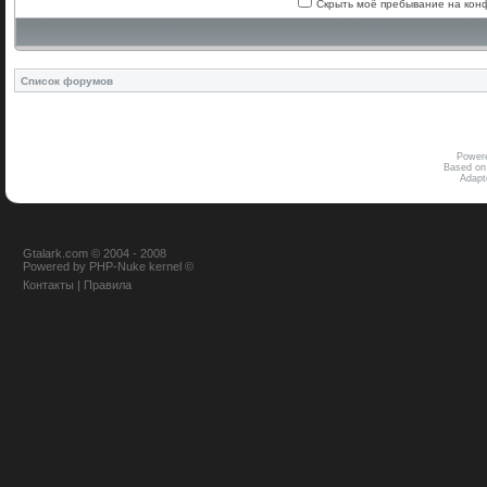
Скрыть моё пребывание на конф
Список форумов
Power
Based on
Adap
Gtalark.com © 2004 - 2008
Powered
by
PHP-Nuke
kernel
©
Контакты
|
Правила