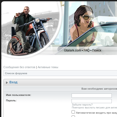
Gtalark.com
•
FAQ
•
Поиск
Сообщения без ответов
|
Активные темы
Список форумов
Вход
Вам необходимо авторизов
Имя пользователя:
Пароль:
Забыли пароль?
Повторно выслать письмо для акти
Автоматически входить при ка