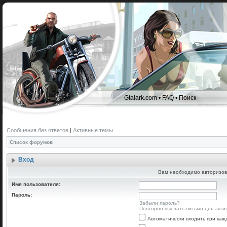
Gtalark.com
•
FAQ
•
Поиск
Сообщения без ответов
|
Активные темы
Список форумов
Вход
Вам необходимо авторизов
Имя пользователя:
Пароль:
Забыли пароль?
Повторно выслать письмо для акти
Автоматически входить при ка