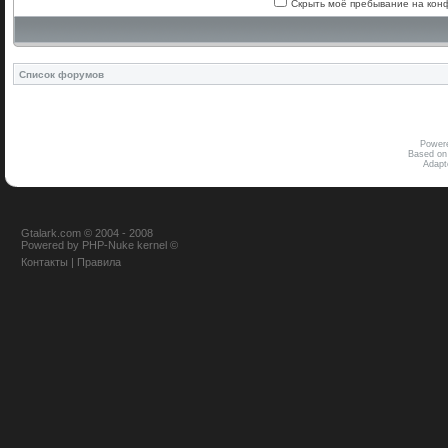
Скрыть моё пребывание на конф
Список форумов
Power
Based on
Adap
Gtalark.com © 2004 - 2008
Powered
by
PHP-Nuke
kernel
©
Контакты
|
Правила