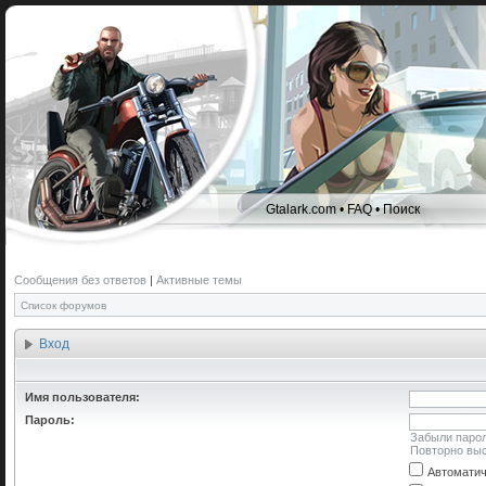
Gtalark.com
•
FAQ
•
Поиск
Сообщения без ответов
|
Активные темы
Список форумов
Вход
Имя пользователя:
Пароль:
Забыли паро
Повторно выс
Автоматич