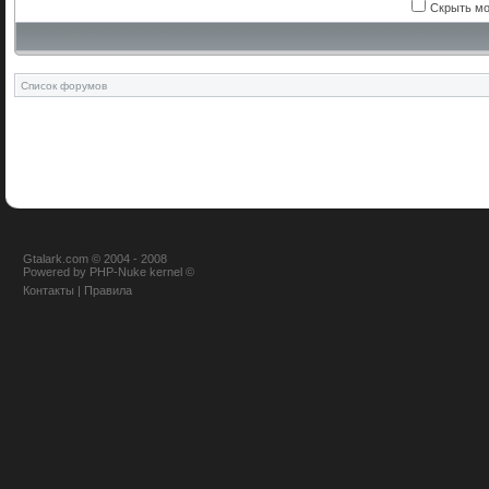
Скрыть мо
Список форумов
Gtalark.com © 2004 - 2008
Powered
by
PHP-Nuke
kernel
©
Контакты
|
Правила