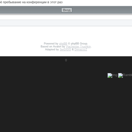
ё пребывание на конференции в этот раз
Powered by
phpBB
© phpBB Group.
Based on Avalon by
Vjacheslav Trushkin
.
Adapted by
SerDIDG
&
DimazzzZ
0