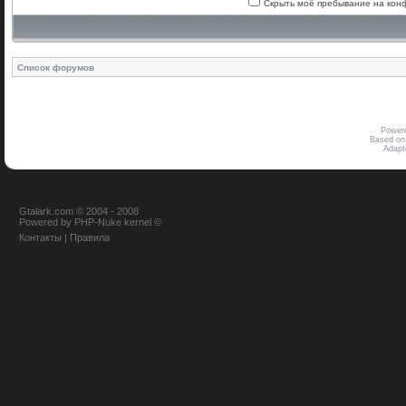
Скрыть моё пребывание на конф
Список форумов
Power
Based on
Adap
Gtalark.com © 2004 - 2008
Powered
by
PHP-Nuke
kernel
©
Контакты
|
Правила