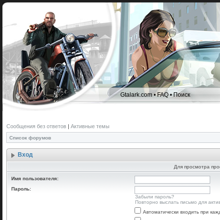
Gtalark.com
•
FAQ
•
Поиск
Сообщения без ответов
|
Активные темы
Список форумов
Вход
Для просмотра про
Имя пользователя:
Пароль:
Забыли пароль?
Повторно выслать письмо для акти
Автоматически входить при ка