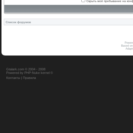
Скрыть моё пребывание на конф
Список форумов
Power
Based on
Adap
Gtalark.com © 2004 - 2008
Powered
by
PHP-Nuke
kernel
©
Контакты
|
Правила