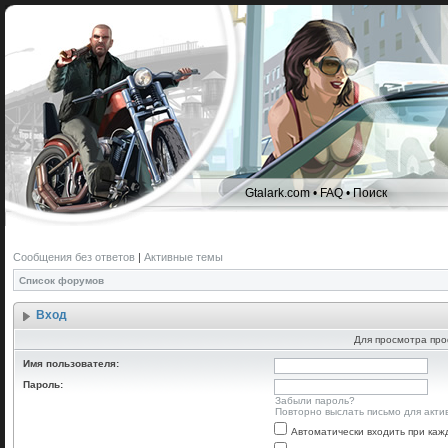
Gtalark.com
•
FAQ
•
Поиск
Сообщения без ответов
|
Активные темы
Список форумов
Вход
Для просмотра про
Имя пользователя:
Пароль:
Забыли пароль?
Повторно выслать письмо для акти
Автоматически входить при ка