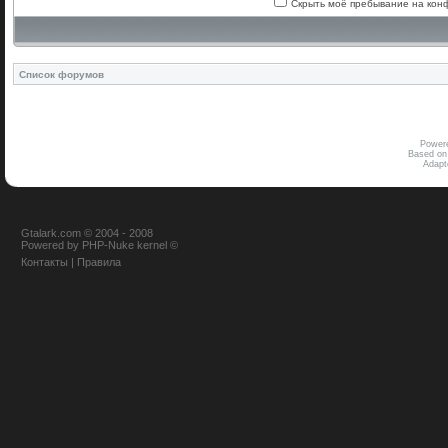
Скрыть моё пребывание на конф
Список форумов
Power
Based on
Adap
Gtalark.com © 2004 - 2008
Powered
by
PHP-Nuke
kernel
©
Контакты
|
Правила