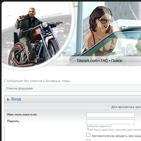
Gtalark.com
•
FAQ
•
Поиск
Сообщения без ответов
|
Активные темы
Список форумов
Вход
Для просмотра про
Имя пользователя:
Пароль:
Забыли пароль?
Повторно выслать письмо для акти
Автоматически входить при ка