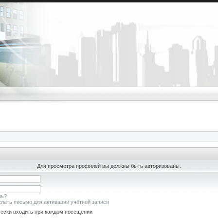
Для просмотра профилей вы должны быть авторизованы.
ль?
лать письмо для активации учётной записи
ески входить при каждом посещении