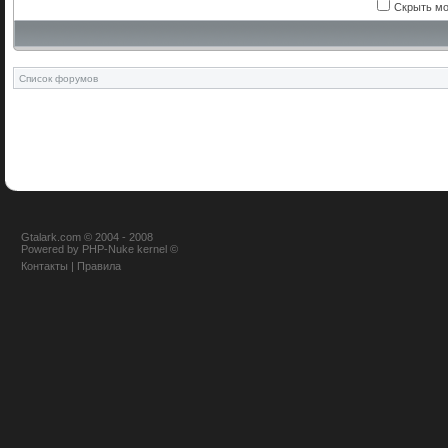
Скрыть мо
Список форумов
Gtalark.com © 2004 - 2008
Powered
by
PHP-Nuke
kernel
©
Контакты
|
Правила