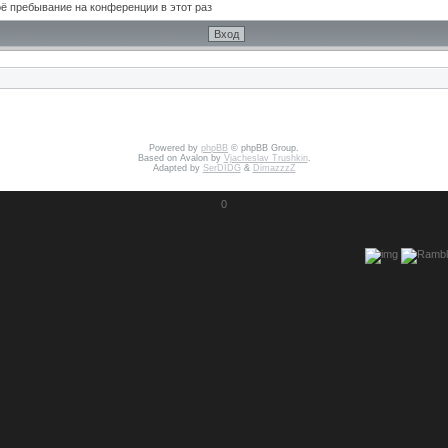
ё пребывание на конференции в этот раз
Powered by
phpBB
© phpBB Group.
Based on Avalon by
Vjacheslav Trushkin
.
Adapted by
SerDIDG
&
DimazzzZ
0