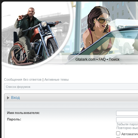
Gtalark.com
•
FAQ
•
Поиск
Сообщения без ответов
|
Активные темы
Список форумов
Вход
Имя пользователя:
Пароль:
Забыли паро
Повторно выс
Автоматич