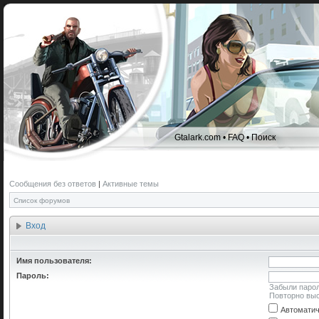
Gtalark.com
•
FAQ
•
Поиск
Сообщения без ответов
|
Активные темы
Список форумов
Вход
Имя пользователя:
Пароль:
Забыли паро
Повторно выс
Автоматич