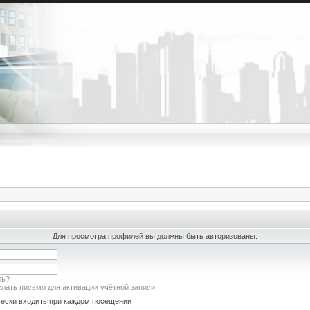
Для просмотра профилей вы должны быть авторизованы.
ль?
лать письмо для активации учётной записи
ески входить при каждом посещении