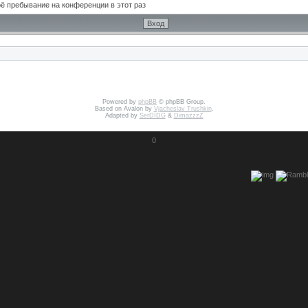
ё пребывание на конференции в этот раз
Powered by
phpBB
© phpBB Group.
Based on Avalon by
Vjacheslav Trushkin
.
Adapted by
SerDIDG
&
DimazzzZ
0