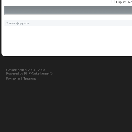
Скрыть мо
Список форумов
Gtalark.com © 2004 - 2008
Powered
by
PHP-Nuke
kernel
©
Контакты
|
Правила