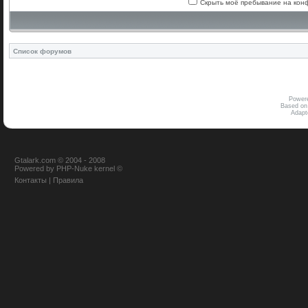
Скрыть моё пребывание на конф
Список форумов
Power
Based on
Adap
Gtalark.com © 2004 - 2008
Powered
by
PHP-Nuke
kernel
©
Контакты
|
Правила