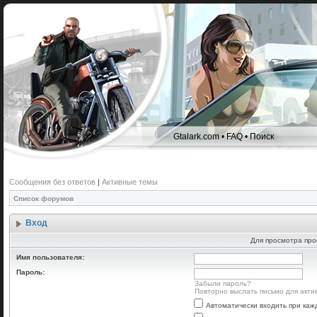
Gtalark.com
•
FAQ
•
Поиск
Сообщения без ответов
|
Активные темы
Список форумов
Вход
Для просмотра про
Имя пользователя:
Пароль:
Забыли пароль?
Повторно выслать письмо для акти
Автоматически входить при ка