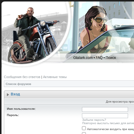
Gtalark.com
•
FAQ
•
Поиск
Сообщения без ответов
|
Активные темы
Список форумов
Вход
Для просмотра про
Имя пользователя:
Пароль:
Забыли пароль?
Повторно выслать письмо для акти
Автоматически входить при ка