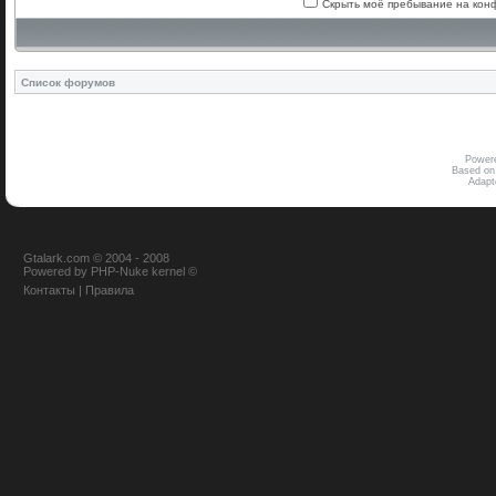
Скрыть моё пребывание на конф
Список форумов
Power
Based on
Adap
Gtalark.com © 2004 - 2008
Powered
by
PHP-Nuke
kernel
©
Контакты
|
Правила