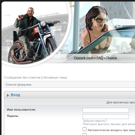
Gtalark.com
•
FAQ
•
Поиск
Сообщения без ответов
|
Активные темы
Список форумов
Вход
Для просмотра про
Имя пользователя:
Пароль:
Забыли пароль?
Повторно выслать письмо для акти
Автоматически входить при ка