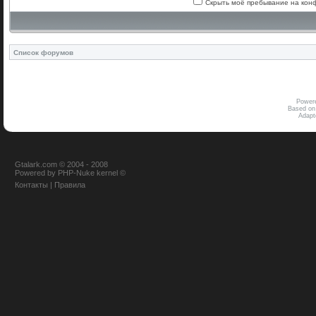
Скрыть моё пребывание на конф
Список форумов
Power
Based on
Adap
Gtalark.com © 2004 - 2008
Powered
by
PHP-Nuke
kernel
©
Контакты
|
Правила