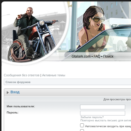
Gtalark.com
•
FAQ
•
Поиск
Сообщения без ответов
|
Активные темы
Список форумов
Вход
Для просмотра про
Имя пользователя:
Пароль:
Забыли пароль?
Повторно выслать письмо для акти
Автоматически входить при ка