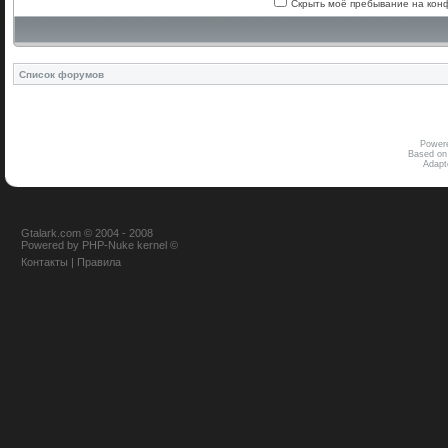
Скрыть моё пребывание на конф
Список форумов
Power
Based on
Adap
Gtalark.com © 2004 - 2008
Powered
by
PHP-Nuke
kernel
©
Контакты
|
Правила