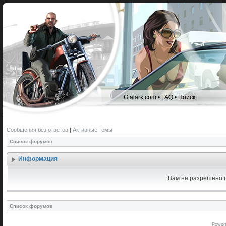
Gtalark.com
•
FAQ
•
Поиск
Сообщения без ответов
|
Активные темы
Список форумов
Информация
Вам не разрешено п
Список форумов
Power