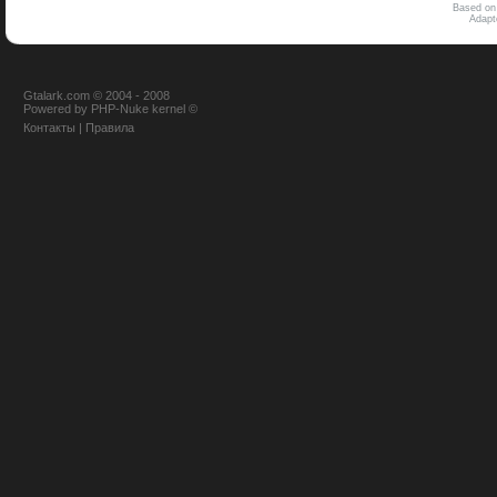
Based on
Adap
Gtalark.com © 2004 - 2008
Powered
by
PHP-Nuke
kernel
©
Контакты
|
Правила