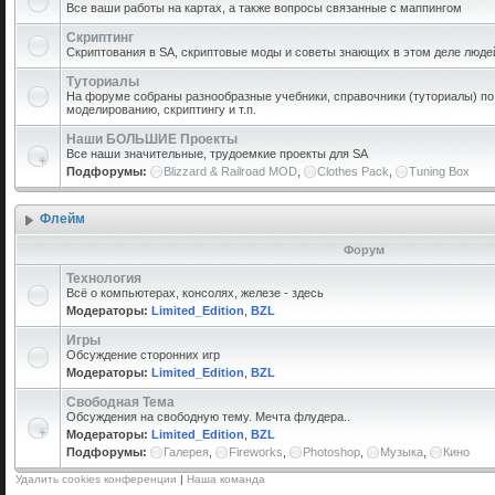
Все ваши работы на картах, а также вопросы связанные с маппингом
Скриптинг
Скриптования в SA, скриптовые моды и советы знающих в этом деле люде
Туториалы
На форуме собраны разнообразные учебники, справочники (туториалы) по 
моделированию, скриптингу и т.п.
Наши БОЛЬШИЕ Проекты
Все наши значительные, трудоемкие проекты для SA
Подфорумы:
Blizzard & Railroad MOD
,
Clothes Pack
,
Tuning Box
Флейм
Форум
Технология
Всё о компьютерах, консолях, железе - здесь
Модераторы:
Limited_Edition
,
BZL
Игры
Обсуждение сторонних игр
Модераторы:
Limited_Edition
,
BZL
Свободная Тема
Обсуждения на свободную тему. Мечта флудера..
Модераторы:
Limited_Edition
,
BZL
Подфорумы:
Галерея
,
Fireworks
,
Photoshop
,
Музыка
,
Кино
Удалить cookies конференции
|
Наша команда