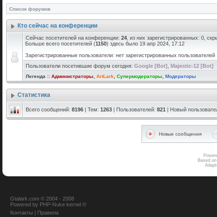
Список форумов
Кто сейчас на конференции
Сейчас посетителей на конференции:
24
, из них зарегистрированных: 0, скр
Больше всего посетителей (
1150
) здесь было 19 апр 2024, 17:12
Зарегистрированные пользователи: нет зарегистрированных пользователей
Пользователи посетившие форум сегодня:
Google [Bot]
,
Majestic-12 [Bot]
Легенда ::
Администраторы
,
ArtLark
,
Супермодераторы
,
Модераторы
Статистика
Всего сообщений:
8196
| Тем:
1263
| Пользователей:
821
| Новый пользовате
Новые сообщения
Power
Based on
Adap
Gtalark.com © 2004 - 2008
Powered
by
PHP-Nuke
kernel
©
Контакты
|
Правила