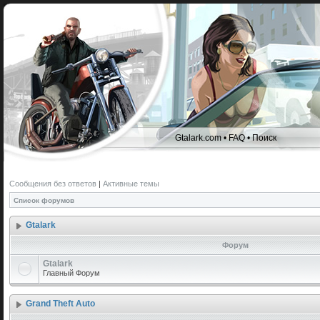
Gtalark.com
•
FAQ
•
Поиск
Сообщения без ответов
|
Активные темы
Список форумов
Gtalark
Форум
Gtalark
Главный Форум
Grand Theft Auto