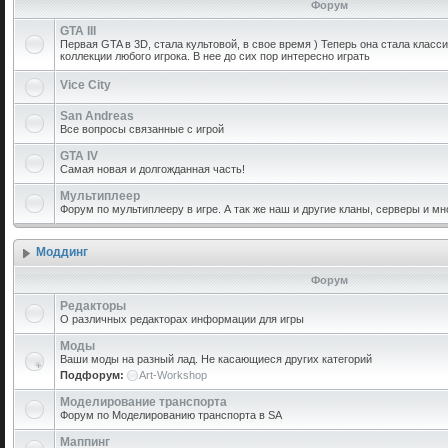
Форум
GTA III
Первая GTA в 3D, стала культовой, в свое время ) Теперь она стала класс
коллекции любого игрока. В нее до сих пор интересно играть
Vice City
San Andreas
Все вопросы связанные с игрой
GTA IV
Самая новая и долгожданная часть!
Мультиплеер
Форум по мультиплееру в игре. А так же наш и другие кланы, серверы и мн
Моддинг
Форум
Редакторы
О различных редакторах информации для игры
Моды
Ваши моды на разный лад. Не касающиеся других категорий
Подфорум:
Art-Workshop
Моделирование транспорта
Форум по Моделированию транспорта в SA
Маппинг