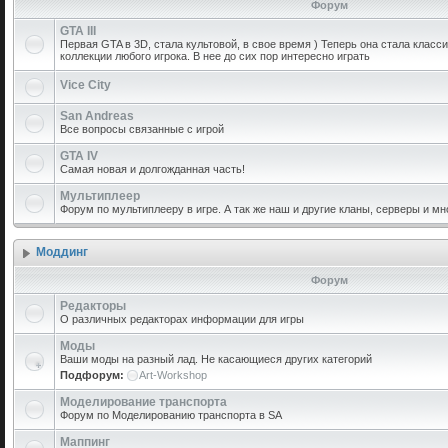
Форум
GTA III
Первая GTA в 3D, стала культовой, в свое время ) Теперь она стала класс
коллекции любого игрока. В нее до сих пор интересно играть
Vice City
San Andreas
Все вопросы связанные с игрой
GTA IV
Самая новая и долгожданная часть!
Мультиплеер
Форум по мультиплееру в игре. А так же наш и другие кланы, серверы и мн
Моддинг
Форум
Редакторы
О различных редакторах информации для игры
Моды
Ваши моды на разный лад. Не касающиеся других категорий
Подфорум:
Art-Workshop
Моделирование транспорта
Форум по Моделированию транспорта в SA
Маппинг