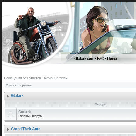
Gtalark.com
•
FAQ
•
Поиск
Сообщения без ответов
|
Активные темы
Список форумов
Gtalark
Форум
Gtalark
Главный Форум
Grand Theft Auto