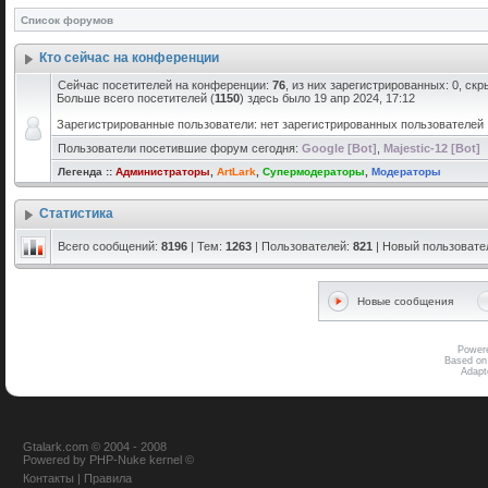
Список форумов
Кто сейчас на конференции
Сейчас посетителей на конференции:
76
, из них зарегистрированных: 0, скр
Больше всего посетителей (
1150
) здесь было 19 апр 2024, 17:12
Зарегистрированные пользователи: нет зарегистрированных пользователей
Пользователи посетившие форум сегодня:
Google [Bot]
,
Majestic-12 [Bot]
Легенда ::
Администраторы
,
ArtLark
,
Супермодераторы
,
Модераторы
Статистика
Всего сообщений:
8196
| Тем:
1263
| Пользователей:
821
| Новый пользовате
Новые сообщения
Power
Based on
Adap
Gtalark.com © 2004 - 2008
Powered
by
PHP-Nuke
kernel
©
Контакты
|
Правила