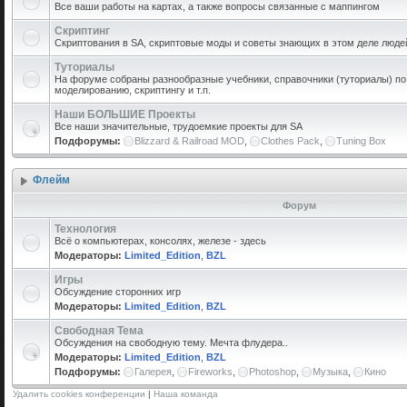
Все ваши работы на картах, а также вопросы связанные с маппингом
Скриптинг
Скриптования в SA, скриптовые моды и советы знающих в этом деле люде
Туториалы
На форуме собраны разнообразные учебники, справочники (туториалы) по 
моделированию, скриптингу и т.п.
Наши БОЛЬШИЕ Проекты
Все наши значительные, трудоемкие проекты для SA
Подфорумы:
Blizzard & Railroad MOD
,
Clothes Pack
,
Tuning Box
Флейм
Форум
Технология
Всё о компьютерах, консолях, железе - здесь
Модераторы:
Limited_Edition
,
BZL
Игры
Обсуждение сторонних игр
Модераторы:
Limited_Edition
,
BZL
Свободная Тема
Обсуждения на свободную тему. Мечта флудера..
Модераторы:
Limited_Edition
,
BZL
Подфорумы:
Галерея
,
Fireworks
,
Photoshop
,
Музыка
,
Кино
Удалить cookies конференции
|
Наша команда