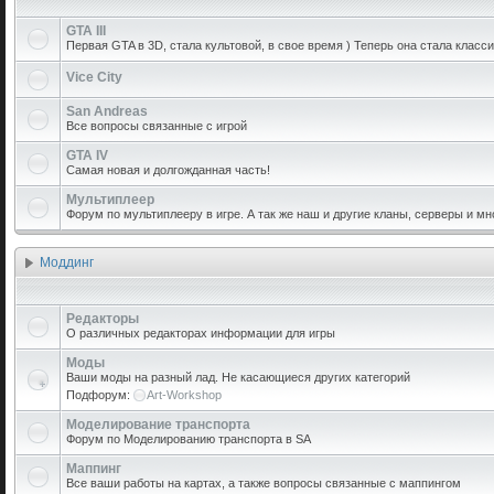
GTA III
Первая GTA в 3D, стала культовой, в свое время ) Теперь она стала класси
Vice City
San Andreas
Все вопросы связанные с игрой
GTA IV
Самая новая и долгожданная часть!
Мультиплеер
Форум по мультиплееру в игре. А так же наш и другие кланы, серверы и мн
Моддинг
Редакторы
О различных редакторах информации для игры
Моды
Ваши моды на разный лад. Не касающиеся других категорий
Подфорум:
Art-Workshop
Моделирование транспорта
Форум по Моделированию транспорта в SA
Маппинг
Все ваши работы на картах, а также вопросы связанные с маппингом