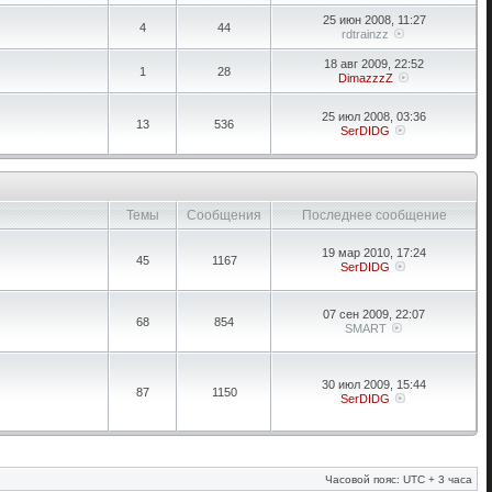
25 июн 2008, 11:27
4
44
rdtrainzz
18 авг 2009, 22:52
1
28
DimazzzZ
25 июл 2008, 03:36
13
536
SerDIDG
Темы
Сообщения
Последнее сообщение
19 мар 2010, 17:24
45
1167
SerDIDG
07 сен 2009, 22:07
68
854
SMART
30 июл 2009, 15:44
87
1150
SerDIDG
Часовой пояс: UTC + 3 часа