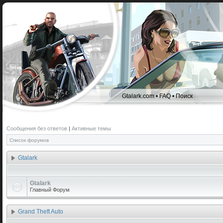
Gtalark.com
•
FAQ
•
Поиск
Сообщения без ответов
|
Активные темы
Список форумов
Gtalark
Gtalark
Главный Форум
Grand Theft Auto