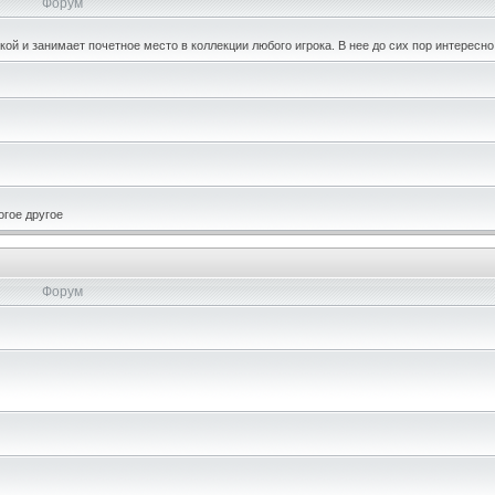
Форум
кой и занимает почетное место в коллекции любого игрока. В нее до сих пор интересно
огое другое
Форум