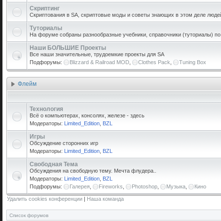
Скриптинг
Скриптования в SA, скриптовые моды и советы знающих в этом деле люде
Туториалы
На форуме собраны разнообразные учебники, справочники (туториалы) по р
Наши БОЛЬШИЕ Проекты
Все наши значительные, трудоемкие проекты для SA
Подфорумы:
Blizzard & Railroad MOD
,
Clothes Pack
,
Tuning Box
Флейм
Технология
Всё о компьютерах, консолях, железе - здесь
Модераторы:
Limited_Edition
,
BZL
Игры
Обсуждение сторонних игр
Модераторы:
Limited_Edition
,
BZL
Свободная Тема
Обсуждения на свободную тему. Мечта флудера..
Модераторы:
Limited_Edition
,
BZL
Подфорумы:
Галерея
,
Fireworks
,
Photoshop
,
Музыка
,
Кино
Удалить cookies конференции
|
Наша команда
Список форумов