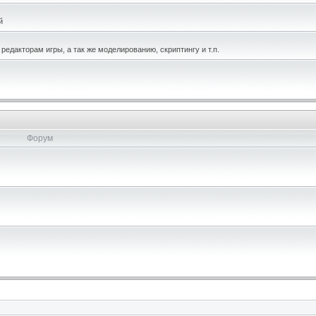
й
едакторам игры, а так же моделированию, скриптингу и т.п.
Форум