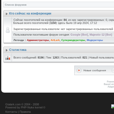
Список форумов
Кто сейчас на конференции
Сейчас посетителей на конференции:
84
, из них зарегистрированных: 0, скр
Больше всего посетителей (
1150
) здесь было 19 апр 2024, 17:12
Зарегистрированные пользователи: нет зарегистрированных пользователей
Пользователи посетившие форум сегодня:
Google [Bot]
,
Majestic-12 [Bot]
Легенда ::
Администраторы
,
ArtLark
,
Супермодераторы
,
Модераторы
Статистика
Всего сообщений:
8196
| Тем:
1263
| Пользователей:
821
| Новый пользовате
Новые сообщения
Power
Based on
Adap
Gtalark.com © 2004 - 2008
Powered
by
PHP-Nuke
kernel
©
Контакты
|
Правила