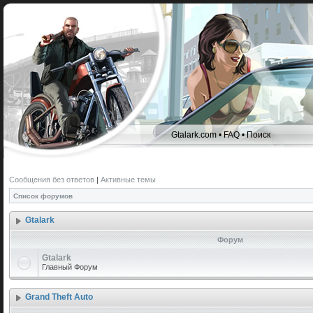
Gtalark.com
•
FAQ
•
Поиск
Сообщения без ответов
|
Активные темы
Список форумов
Gtalark
Форум
Gtalark
Главный Форум
Grand Theft Auto