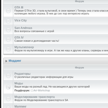
Форум
GTA III
Первая GTA в 3D, стала культовой, в свое время ) Теперь она стала класс
коллекции любого игрока. В нее до сих пор интересно играть
Vice City
San Andreas
Все вопросы связанные с игрой
GTA IV
Самая новая и долгожданная часть!
Мультиплеер
Форум по мультиплееру в игре. А так же наш и другие кланы, серверы и мн
Моддинг
Форум
Редакторы
О различных редакторах информации для игры
Моды
Ваши моды на разный лад. Не касающиеся других категорий
Подфорум:
Art-Workshop
Моделирование транспорта
Форум по Моделированию транспорта в SA
Маппинг