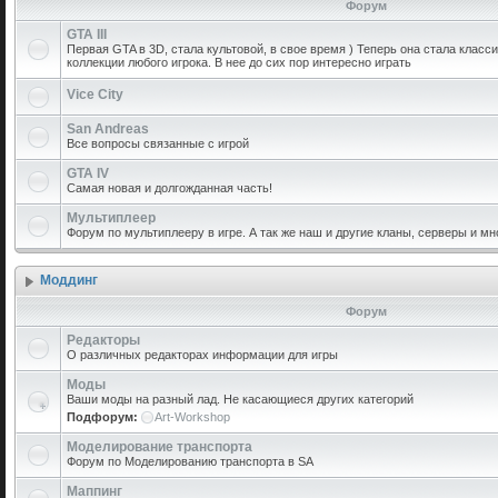
Форум
GTA III
Первая GTA в 3D, стала культовой, в свое время ) Теперь она стала класс
коллекции любого игрока. В нее до сих пор интересно играть
Vice City
San Andreas
Все вопросы связанные с игрой
GTA IV
Самая новая и долгожданная часть!
Мультиплеер
Форум по мультиплееру в игре. А так же наш и другие кланы, серверы и мн
Моддинг
Форум
Редакторы
О различных редакторах информации для игры
Моды
Ваши моды на разный лад. Не касающиеся других категорий
Подфорум:
Art-Workshop
Моделирование транспорта
Форум по Моделированию транспорта в SA
Маппинг