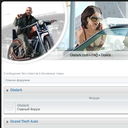
Gtalark.com
•
FAQ
•
Поиск
Сообщения без ответов
|
Активные темы
Список форумов
Gtalark
Форум
Gtalark
Главный Форум
Grand Theft Auto