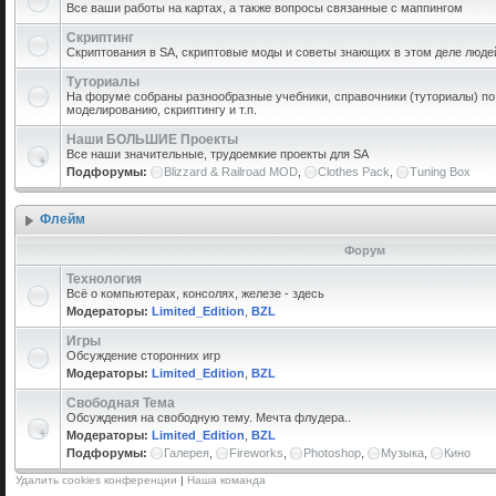
Все ваши работы на картах, а также вопросы связанные с маппингом
Скриптинг
Скриптования в SA, скриптовые моды и советы знающих в этом деле люде
Туториалы
На форуме собраны разнообразные учебники, справочники (туториалы) по 
моделированию, скриптингу и т.п.
Наши БОЛЬШИЕ Проекты
Все наши значительные, трудоемкие проекты для SA
Подфорумы:
Blizzard & Railroad MOD
,
Clothes Pack
,
Tuning Box
Флейм
Форум
Технология
Всё о компьютерах, консолях, железе - здесь
Модераторы:
Limited_Edition
,
BZL
Игры
Обсуждение сторонних игр
Модераторы:
Limited_Edition
,
BZL
Свободная Тема
Обсуждения на свободную тему. Мечта флудера..
Модераторы:
Limited_Edition
,
BZL
Подфорумы:
Галерея
,
Fireworks
,
Photoshop
,
Музыка
,
Кино
Удалить cookies конференции
|
Наша команда