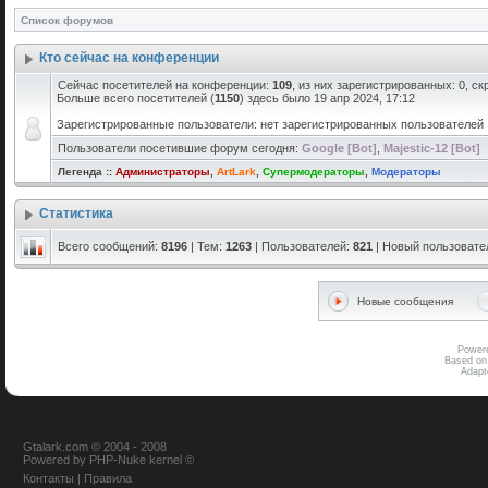
Список форумов
Кто сейчас на конференции
Сейчас посетителей на конференции:
109
, из них зарегистрированных: 0, с
Больше всего посетителей (
1150
) здесь было 19 апр 2024, 17:12
Зарегистрированные пользователи: нет зарегистрированных пользователей
Пользователи посетившие форум сегодня:
Google [Bot]
,
Majestic-12 [Bot]
Легенда ::
Администраторы
,
ArtLark
,
Супермодераторы
,
Модераторы
Статистика
Всего сообщений:
8196
| Тем:
1263
| Пользователей:
821
| Новый пользовате
Новые сообщения
Power
Based on
Adap
Gtalark.com © 2004 - 2008
Powered
by
PHP-Nuke
kernel
©
Контакты
|
Правила