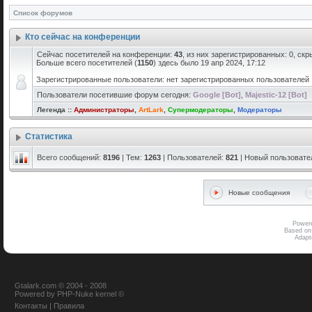
Список форумов
Кто сейчас на конференции
Сейчас посетителей на конференции:
43
, из них зарегистрированных: 0, скр
Больше всего посетителей (
1150
) здесь было 19 апр 2024, 17:12
Зарегистрированные пользователи: нет зарегистрированных пользователей
Пользователи посетившие форум сегодня:
Google [Bot]
,
Majestic-12 [Bot]
Легенда ::
Администраторы
,
ArtLark
,
Супермодераторы
,
Модераторы
Статистика
Всего сообщений:
8196
| Тем:
1263
| Пользователей:
821
| Новый пользовате
Новые сообщения
Power
Based on
Adap
Gtalark.com © 2004 - 2008
Powered
by
PHP-Nuke
kernel
©
Контакты
|
Правила