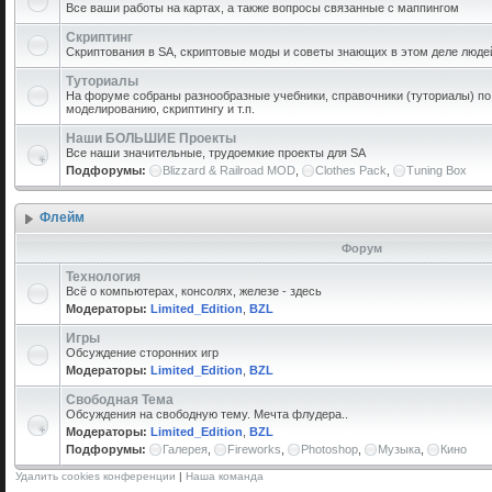
Все ваши работы на картах, а также вопросы связанные с маппингом
Скриптинг
Скриптования в SA, скриптовые моды и советы знающих в этом деле люде
Туториалы
На форуме собраны разнообразные учебники, справочники (туториалы) по 
моделированию, скриптингу и т.п.
Наши БОЛЬШИЕ Проекты
Все наши значительные, трудоемкие проекты для SA
Подфорумы:
Blizzard & Railroad MOD
,
Clothes Pack
,
Tuning Box
Флейм
Форум
Технология
Всё о компьютерах, консолях, железе - здесь
Модераторы:
Limited_Edition
,
BZL
Игры
Обсуждение сторонних игр
Модераторы:
Limited_Edition
,
BZL
Свободная Тема
Обсуждения на свободную тему. Мечта флудера..
Модераторы:
Limited_Edition
,
BZL
Подфорумы:
Галерея
,
Fireworks
,
Photoshop
,
Музыка
,
Кино
Удалить cookies конференции
|
Наша команда