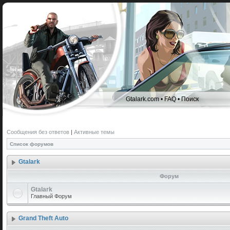
Gtalark.com
•
FAQ
•
Поиск
Сообщения без ответов
|
Активные темы
Список форумов
Gtalark
Форум
Gtalark
Главный Форум
Grand Theft Auto