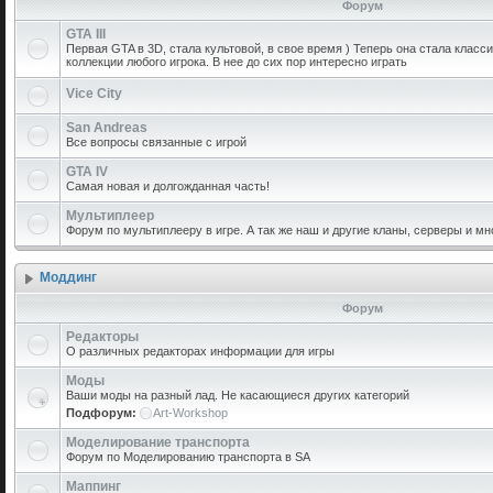
Форум
GTA III
Первая GTA в 3D, стала культовой, в свое время ) Теперь она стала класс
коллекции любого игрока. В нее до сих пор интересно играть
Vice City
San Andreas
Все вопросы связанные с игрой
GTA IV
Самая новая и долгожданная часть!
Мультиплеер
Форум по мультиплееру в игре. А так же наш и другие кланы, серверы и мн
Моддинг
Форум
Редакторы
О различных редакторах информации для игры
Моды
Ваши моды на разный лад. Не касающиеся других категорий
Подфорум:
Art-Workshop
Моделирование транспорта
Форум по Моделированию транспорта в SA
Маппинг