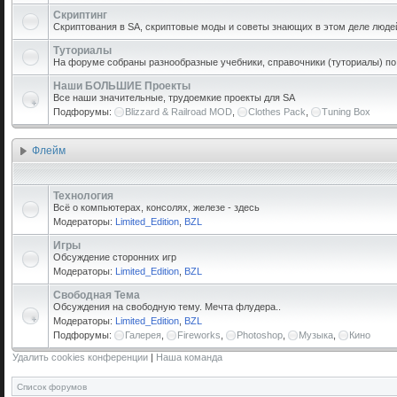
Скриптинг
Скриптования в SA, скриптовые моды и советы знающих в этом деле люде
Туториалы
На форуме собраны разнообразные учебники, справочники (туториалы) по р
Наши БОЛЬШИЕ Проекты
Все наши значительные, трудоемкие проекты для SA
Подфорумы:
Blizzard & Railroad MOD
,
Clothes Pack
,
Tuning Box
Флейм
Технология
Всё о компьютерах, консолях, железе - здесь
Модераторы:
Limited_Edition
,
BZL
Игры
Обсуждение сторонних игр
Модераторы:
Limited_Edition
,
BZL
Свободная Тема
Обсуждения на свободную тему. Мечта флудера..
Модераторы:
Limited_Edition
,
BZL
Подфорумы:
Галерея
,
Fireworks
,
Photoshop
,
Музыка
,
Кино
Удалить cookies конференции
|
Наша команда
Список форумов