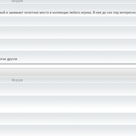
Форум
кой и занимает почетное место в коллекции любого игрока. В нее до сих пор интересно
огое другое
Форум