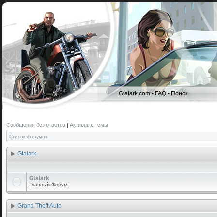
Gtalark.com
•
FAQ
•
Поиск
Сообщения без ответов
|
Активные темы
Список форумов
Gtalark
Gtalark
Главный Форум
Grand Theft Auto