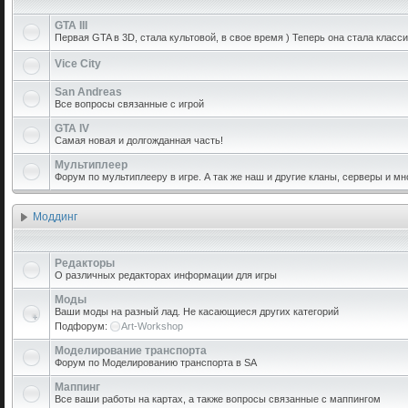
GTA III
Первая GTA в 3D, стала культовой, в свое время ) Теперь она стала класси
Vice City
San Andreas
Все вопросы связанные с игрой
GTA IV
Самая новая и долгожданная часть!
Мультиплеер
Форум по мультиплееру в игре. А так же наш и другие кланы, серверы и мн
Моддинг
Редакторы
О различных редакторах информации для игры
Моды
Ваши моды на разный лад. Не касающиеся других категорий
Подфорум:
Art-Workshop
Моделирование транспорта
Форум по Моделированию транспорта в SA
Маппинг
Все ваши работы на картах, а также вопросы связанные с маппингом