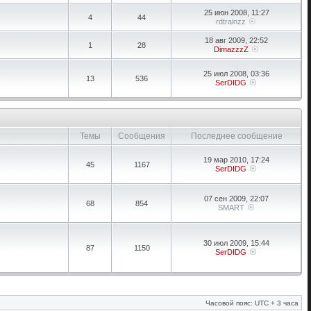
25 июн 2008, 11:27
4
44
rdtrainzz
18 авг 2009, 22:52
1
28
DimazzzZ
25 июл 2008, 03:36
13
536
SerDIDG
Темы
Сообщения
Последнее сообщение
19 мар 2010, 17:24
45
1167
SerDIDG
07 сен 2009, 22:07
68
854
SMART
30 июл 2009, 15:44
87
1150
SerDIDG
Часовой пояс: UTC + 3 часа