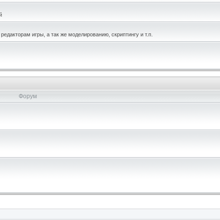
й
едакторам игры, а так же моделированию, скриптингу и т.п.
Форум