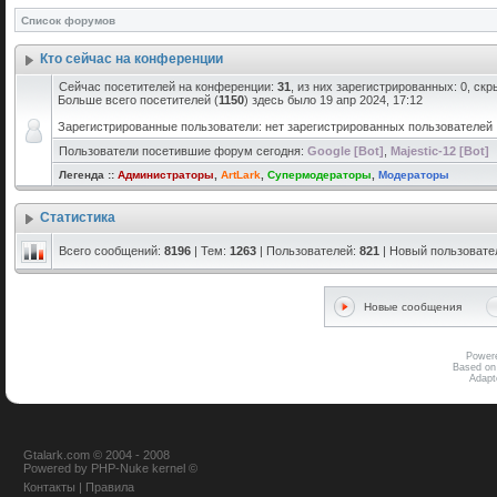
Список форумов
Кто сейчас на конференции
Сейчас посетителей на конференции:
31
, из них зарегистрированных: 0, скр
Больше всего посетителей (
1150
) здесь было 19 апр 2024, 17:12
Зарегистрированные пользователи: нет зарегистрированных пользователей
Пользователи посетившие форум сегодня:
Google [Bot]
,
Majestic-12 [Bot]
Легенда ::
Администраторы
,
ArtLark
,
Супермодераторы
,
Модераторы
Статистика
Всего сообщений:
8196
| Тем:
1263
| Пользователей:
821
| Новый пользовате
Новые сообщения
Power
Based on
Adap
Gtalark.com © 2004 - 2008
Powered
by
PHP-Nuke
kernel
©
Контакты
|
Правила