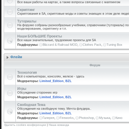
Все ваши работы на картах, а также вопросы связанные с маппингом
Скриптинг
Скриптования в SA, скриптовые моды и советы знающих в этом деле люде
Туториалы
На форуме собраны разнообразные учебники, справочники (туториалы) по 
моделированию, скриптингу и т.п.
Наши БОЛЬШИЕ Проекты
Все наши значительные, трудоемкие проекты для SA
Подфорумы:
Blizzard & Railroad MOD
,
Clothes Pack
,
Tuning Box
Флейм
Форум
Технология
Всё о компьютерах, консолях, железе - здесь
Модераторы:
Limited_Edition
,
BZL
Игры
Обсуждение сторонних игр
Модераторы:
Limited_Edition
,
BZL
Свободная Тема
Обсуждения на свободную тему. Мечта флудера..
Модераторы:
Limited_Edition
,
BZL
Подфорумы:
Галерея
,
Fireworks
,
Photoshop
,
Музыка
,
Кино
Удалить cookies конференции
|
Наша команда