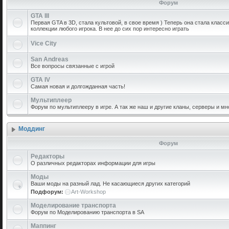
Форум
GTA III
Первая GTA в 3D, стала культовой, в свое время ) Теперь она стала класс
коллекции любого игрока. В нее до сих пор интересно играть
Vice City
San Andreas
Все вопросы связанные с игрой
GTA IV
Самая новая и долгожданная часть!
Мультиплеер
Форум по мультиплееру в игре. А так же наш и другие кланы, серверы и мн
Моддинг
Форум
Редакторы
О различных редакторах информации для игры
Моды
Ваши моды на разный лад. Не касающиеся других категорий
Подфорум:
Art-Workshop
Моделирование транспорта
Форум по Моделированию транспорта в SA
Маппинг