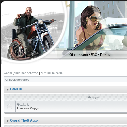
Gtalark.com
•
FAQ
•
Поиск
Сообщения без ответов
|
Активные темы
Список форумов
Gtalark
Форум
Gtalark
Главный Форум
Grand Theft Auto