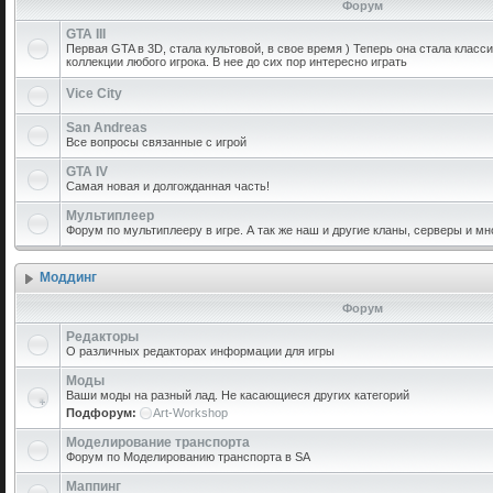
Форум
GTA III
Первая GTA в 3D, стала культовой, в свое время ) Теперь она стала класс
коллекции любого игрока. В нее до сих пор интересно играть
Vice City
San Andreas
Все вопросы связанные с игрой
GTA IV
Самая новая и долгожданная часть!
Мультиплеер
Форум по мультиплееру в игре. А так же наш и другие кланы, серверы и мн
Моддинг
Форум
Редакторы
О различных редакторах информации для игры
Моды
Ваши моды на разный лад. Не касающиеся других категорий
Подфорум:
Art-Workshop
Моделирование транспорта
Форум по Моделированию транспорта в SA
Маппинг