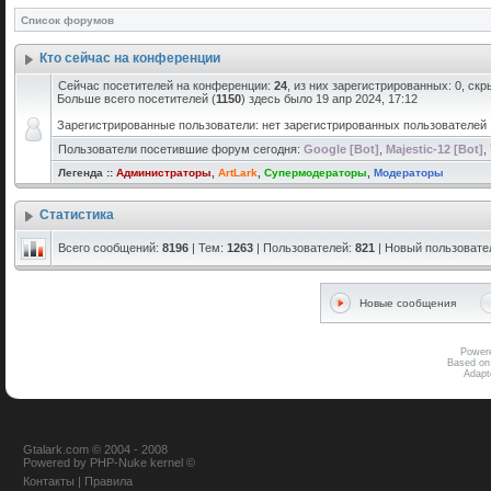
Список форумов
Кто сейчас на конференции
Сейчас посетителей на конференции:
24
, из них зарегистрированных: 0, скр
Больше всего посетителей (
1150
) здесь было 19 апр 2024, 17:12
Зарегистрированные пользователи: нет зарегистрированных пользователей
Пользователи посетившие форум сегодня:
Google [Bot]
,
Majestic-12 [Bot]
,
Легенда ::
Администраторы
,
ArtLark
,
Супермодераторы
,
Модераторы
Статистика
Всего сообщений:
8196
| Тем:
1263
| Пользователей:
821
| Новый пользовате
Новые сообщения
Power
Based on
Adap
Gtalark.com © 2004 - 2008
Powered
by
PHP-Nuke
kernel
©
Контакты
|
Правила