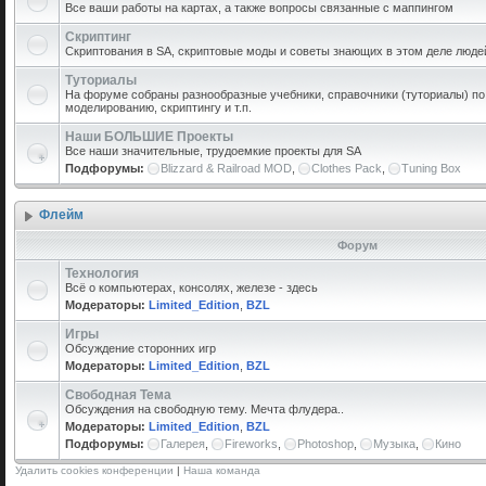
Все ваши работы на картах, а также вопросы связанные с маппингом
Скриптинг
Скриптования в SA, скриптовые моды и советы знающих в этом деле люде
Туториалы
На форуме собраны разнообразные учебники, справочники (туториалы) по 
моделированию, скриптингу и т.п.
Наши БОЛЬШИЕ Проекты
Все наши значительные, трудоемкие проекты для SA
Подфорумы:
Blizzard & Railroad MOD
,
Clothes Pack
,
Tuning Box
Флейм
Форум
Технология
Всё о компьютерах, консолях, железе - здесь
Модераторы:
Limited_Edition
,
BZL
Игры
Обсуждение сторонних игр
Модераторы:
Limited_Edition
,
BZL
Свободная Тема
Обсуждения на свободную тему. Мечта флудера..
Модераторы:
Limited_Edition
,
BZL
Подфорумы:
Галерея
,
Fireworks
,
Photoshop
,
Музыка
,
Кино
Удалить cookies конференции
|
Наша команда