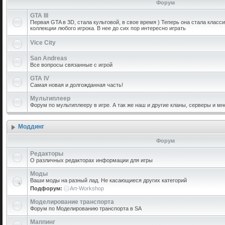
Форум
GTA III
Первая GTA в 3D, стала культовой, в свое время ) Теперь она стала класс
коллекции любого игрока. В нее до сих пор интересно играть
Vice City
San Andreas
Все вопросы связанные с игрой
GTA IV
Самая новая и долгожданная часть!
Мультиплеер
Форум по мультиплееру в игре. А так же наш и другие кланы, серверы и мн
Моддинг
Форум
Редакторы
О различных редакторах информации для игры
Моды
Ваши моды на разный лад. Не касающиеся других категорий
Подфорум:
Art-Workshop
Моделирование транспорта
Форум по Моделированию транспорта в SA
Маппинг