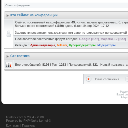
Список форумов
Кто сейчас на конференции
Сейчас посетителей на конференции:
49
, из них зарегистрированных: 0, скр
Больше всего посетителей (
1150
) здесь было 19 апр 2024, 17:12
Зарегистрированные пользователи: нет зарегистрированных пользователей
Пользователи посетившие форум сегодня:
Google [Bot]
,
Majestic-12 [Bot]
Легенда ::
Администраторы
,
ArtLark
,
Супермодераторы
,
Модераторы
Статистика
Всего сообщений:
8196
| Тем:
1263
| Пользователей:
821
| Новый пользовате
Новые сообщения
Power
Based on
Adap
Gtalark.com © 2004 - 2008
Powered
by
PHP-Nuke
kernel
©
Контакты
|
Правила