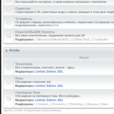
Все ваши работы на картах, а также вопросы связанные с маппингом
Скриптинг
Скриптования в SA, скриптовые моды и советы знающих в этом деле люде
Туториалы
На форуме собраны разнообразные учебники, справочники (туториалы) по 
моделированию, скриптингу и т.п.
Наши БОЛЬШИЕ Проекты
Все наши значительные, трудоемкие проекты для SA
Подфорумы:
Blizzard & Railroad MOD
,
Clothes Pack
,
Tuning Box
Флейм
Форум
Технология
Всё о компьютерах, консолях, железе - здесь
Модераторы:
Limited_Edition
,
BZL
Игры
Обсуждение сторонних игр
Модераторы:
Limited_Edition
,
BZL
Свободная Тема
Обсуждения на свободную тему. Мечта флудера..
Модераторы:
Limited_Edition
,
BZL
Подфорумы:
Галерея
,
Fireworks
,
Photoshop
,
Музыка
,
Кино
Удалить cookies конференции
|
Наша команда