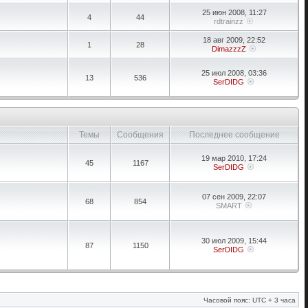
25 июн 2008, 11:27
4
44
rdtrainzz
18 авг 2009, 22:52
1
28
DimazzzZ
25 июл 2008, 03:36
13
536
SerDIDG
Темы
Сообщения
Последнее сообщение
19 мар 2010, 17:24
45
1167
SerDIDG
07 сен 2009, 22:07
68
854
SMART
30 июл 2009, 15:44
87
1150
SerDIDG
Часовой пояс: UTC + 3 часа