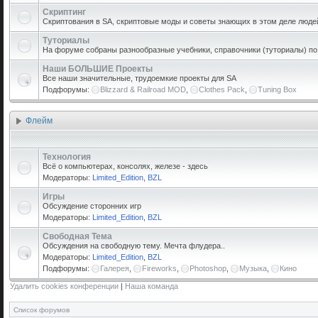
Скриптинг
Скриптования в SA, скриптовые моды и советы знающих в этом деле люде
Туториалы
На форуме собраны разнообразные учебники, справочники (туториалы) по р
Наши БОЛЬШИЕ Проекты
Все наши значительные, трудоемкие проекты для SA
Подфорумы:
Blizzard & Railroad MOD
,
Clothes Pack
,
Tuning Box
Флейм
Технология
Всё о компьютерах, консолях, железе - здесь
Модераторы:
Limited_Edition
,
BZL
Игры
Обсуждение сторонних игр
Модераторы:
Limited_Edition
,
BZL
Свободная Тема
Обсуждения на свободную тему. Мечта флудера..
Модераторы:
Limited_Edition
,
BZL
Подфорумы:
Галерея
,
Fireworks
,
Photoshop
,
Музыка
,
Кино
Удалить cookies конференции
|
Наша команда
Список форумов