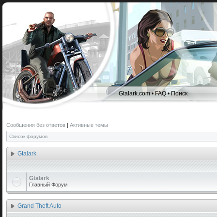
Gtalark.com
•
FAQ
•
Поиск
Сообщения без ответов
|
Активные темы
Список форумов
Gtalark
Gtalark
Главный Форум
Grand Theft Auto