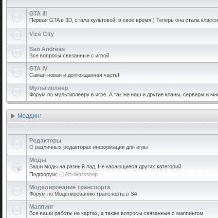
GTA III
Первая GTA в 3D, стала культовой, в свое время ) Теперь она стала класси
Vice City
San Andreas
Все вопросы связанные с игрой
GTA IV
Самая новая и долгожданная часть!
Мультиплеер
Форум по мультиплееру в игре. А так же наш и другие кланы, серверы и мн
Моддинг
Редакторы
О различных редакторах информации для игры
Моды
Ваши моды на разный лад. Не касающиеся других категорий
Подфорум:
Art-Workshop
Моделирование транспорта
Форум по Моделированию транспорта в SA
Маппинг
Все ваши работы на картах, а также вопросы связанные с маппингом