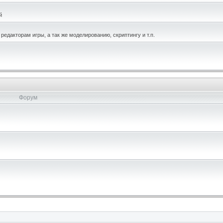
й
едакторам игры, а так же моделированию, скриптингу и т.п.
Форум