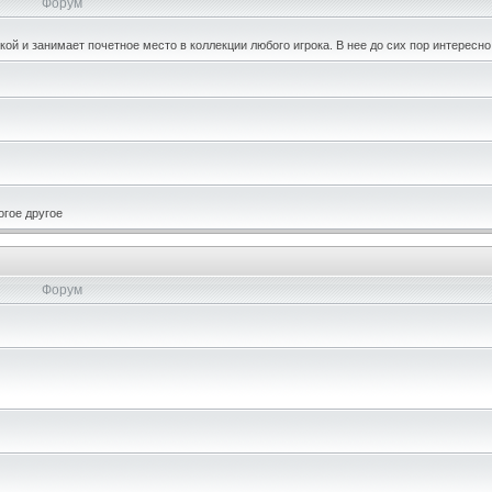
Форум
кой и занимает почетное место в коллекции любого игрока. В нее до сих пор интересно
огое другое
Форум