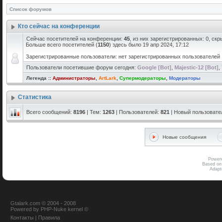
Список форумов
Кто сейчас на конференции
Сейчас посетителей на конференции:
45
, из них зарегистрированных: 0, скр
Больше всего посетителей (
1150
) здесь было 19 апр 2024, 17:12
Зарегистрированные пользователи: нет зарегистрированных пользователей
Пользователи посетившие форум сегодня:
Google [Bot]
,
Majestic-12 [Bot]
,
Легенда ::
Администраторы
,
ArtLark
,
Супермодераторы
,
Модераторы
Статистика
Всего сообщений:
8196
| Тем:
1263
| Пользователей:
821
| Новый пользовате
Новые сообщения
Power
Based on
Adap
Gtalark.com © 2004 - 2008
Powered
by
PHP-Nuke
kernel
©
Контакты
|
Правила