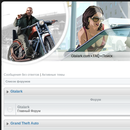
Gtalark.com
•
FAQ
•
Поиск
Сообщения без ответов
|
Активные темы
Список форумов
Gtalark
Форум
Gtalark
Главный Форум
Grand Theft Auto