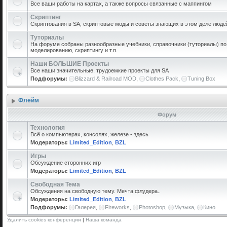
Все ваши работы на картах, а также вопросы связанные с маппингом
Скриптинг
Скриптования в SA, скриптовые моды и советы знающих в этом деле люде
Туториалы
На форуме собраны разнообразные учебники, справочники (туториалы) по 
моделированию, скриптингу и т.п.
Наши БОЛЬШИЕ Проекты
Все наши значительные, трудоемкие проекты для SA
Подфорумы:
Blizzard & Railroad MOD
,
Clothes Pack
,
Tuning Box
Флейм
Форум
Технология
Всё о компьютерах, консолях, железе - здесь
Модераторы:
Limited_Edition
,
BZL
Игры
Обсуждение сторонних игр
Модераторы:
Limited_Edition
,
BZL
Свободная Тема
Обсуждения на свободную тему. Мечта флудера..
Модераторы:
Limited_Edition
,
BZL
Подфорумы:
Галерея
,
Fireworks
,
Photoshop
,
Музыка
,
Кино
Удалить cookies конференции
|
Наша команда