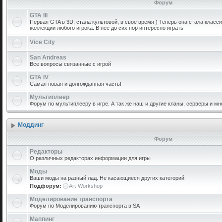
Форум
GTA III
Первая GTA в 3D, стала культовой, в свое время ) Теперь она стала класс
коллекции любого игрока. В нее до сих пор интересно играть
Vice City
San Andreas
Все вопросы связанные с игрой
GTA IV
Самая новая и долгожданная часть!
Мультиплеер
Форум по мультиплееру в игре. А так же наш и другие кланы, серверы и мн
Моддинг
Форум
Редакторы
О различных редакторах информации для игры
Моды
Ваши моды на разный лад. Не касающиеся других категорий
Подфорум:
Art-Workshop
Моделирование транспорта
Форум по Моделированию транспорта в SA
Маппинг