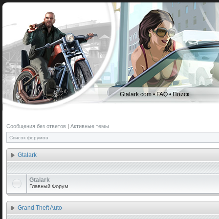
Gtalark.com
•
FAQ
•
Поиск
Сообщения без ответов
|
Активные темы
Список форумов
Gtalark
Gtalark
Главный Форум
Grand Theft Auto