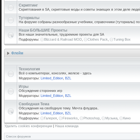
Скриптинг
Скриптования в SA, скриптовые моды и советы знающих в этом деле люде
Туториалы
На форуме собраны разнообразные учебники, справочники (туториалы) по р
Наши БОЛЬШИЕ Проекты
Все наши значительные, трудоемкие проекты для SA
Подфорумы:
Blizzard & Railroad MOD
,
Clothes Pack
,
Tuning Box
Флейм
Технология
Всё о компьютерах, консолях, железе - здесь
Модераторы:
Limited_Edition
,
BZL
Игры
Обсуждение сторонних игр
Модераторы:
Limited_Edition
,
BZL
Свободная Тема
Обсуждения на свободную тему. Мечта флудера..
Модераторы:
Limited_Edition
,
BZL
Подфорумы:
Галерея
,
Fireworks
,
Photoshop
,
Музыка
,
Кино
Удалить cookies конференции
|
Наша команда
Список форумов