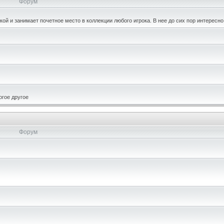
Форум
кой и занимает почетное место в коллекции любого игрока. В нее до сих пор интересно
огое другое
Форум