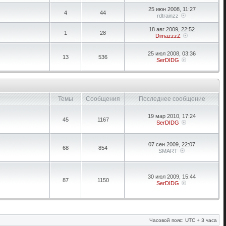
25 июн 2008, 11:27
4
44
rdtrainzz
18 авг 2009, 22:52
1
28
DimazzzZ
25 июл 2008, 03:36
13
536
SerDIDG
Темы
Сообщения
Последнее сообщение
19 мар 2010, 17:24
45
1167
SerDIDG
07 сен 2009, 22:07
68
854
SMART
30 июл 2009, 15:44
87
1150
SerDIDG
Часовой пояс: UTC + 3 часа