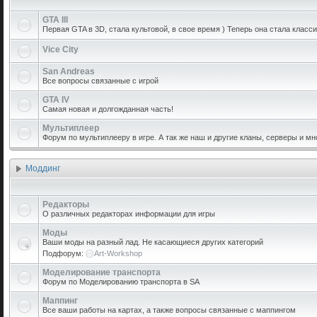
GTA III
Первая GTA в 3D, стала культовой, в свое время ) Теперь она стала класси
Vice City
San Andreas
Все вопросы связанные с игрой
GTA IV
Самая новая и долгожданная часть!
Мультиплеер
Форум по мультиплееру в игре. А так же наш и другие кланы, серверы и мн
Моддинг
Редакторы
О различных редакторах информации для игры
Моды
Ваши моды на разный лад. Не касающиеся других категорий
Подфорум:
Art-Workshop
Моделирование транспорта
Форум по Моделированию транспорта в SA
Маппинг
Все ваши работы на картах, а также вопросы связанные с маппингом