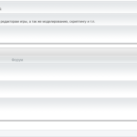
й
едакторам игры, а так же моделированию, скриптингу и т.п.
Форум