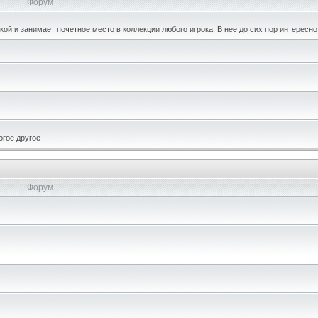
Форум
кой и занимает почетное место в коллекции любого игрока. В нее до сих пор интересно
огое другое
Форум