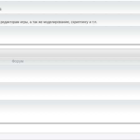
й
едакторам игры, а так же моделированию, скриптингу и т.п.
Форум