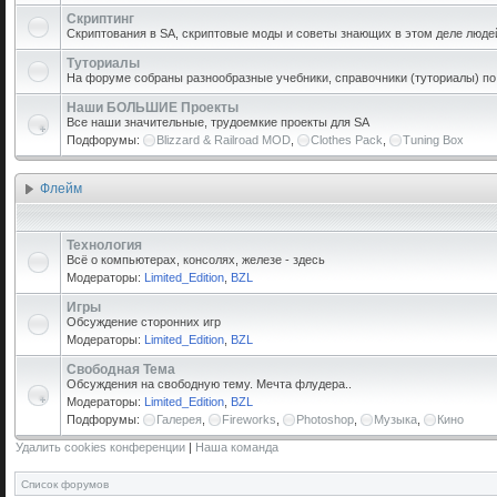
Скриптинг
Скриптования в SA, скриптовые моды и советы знающих в этом деле люде
Туториалы
На форуме собраны разнообразные учебники, справочники (туториалы) по р
Наши БОЛЬШИЕ Проекты
Все наши значительные, трудоемкие проекты для SA
Подфорумы:
Blizzard & Railroad MOD
,
Clothes Pack
,
Tuning Box
Флейм
Технология
Всё о компьютерах, консолях, железе - здесь
Модераторы:
Limited_Edition
,
BZL
Игры
Обсуждение сторонних игр
Модераторы:
Limited_Edition
,
BZL
Свободная Тема
Обсуждения на свободную тему. Мечта флудера..
Модераторы:
Limited_Edition
,
BZL
Подфорумы:
Галерея
,
Fireworks
,
Photoshop
,
Музыка
,
Кино
Удалить cookies конференции
|
Наша команда
Список форумов