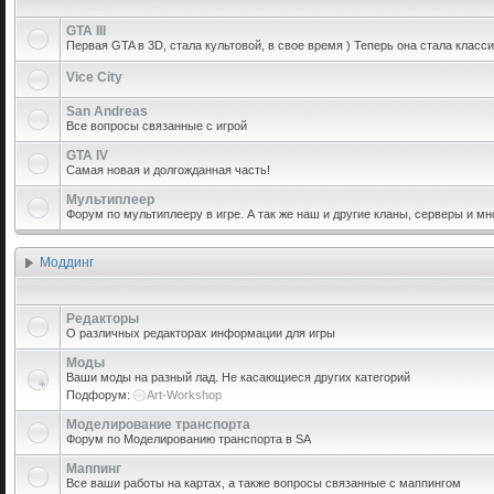
GTA III
Первая GTA в 3D, стала культовой, в свое время ) Теперь она стала класси
Vice City
San Andreas
Все вопросы связанные с игрой
GTA IV
Самая новая и долгожданная часть!
Мультиплеер
Форум по мультиплееру в игре. А так же наш и другие кланы, серверы и мн
Моддинг
Редакторы
О различных редакторах информации для игры
Моды
Ваши моды на разный лад. Не касающиеся других категорий
Подфорум:
Art-Workshop
Моделирование транспорта
Форум по Моделированию транспорта в SA
Маппинг
Все ваши работы на картах, а также вопросы связанные с маппингом