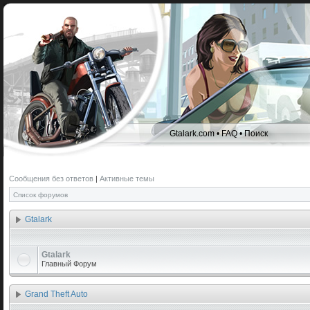
Gtalark.com
•
FAQ
•
Поиск
Сообщения без ответов
|
Активные темы
Список форумов
Gtalark
Gtalark
Главный Форум
Grand Theft Auto