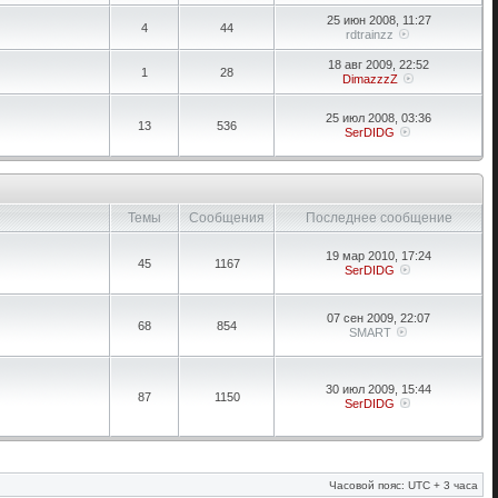
25 июн 2008, 11:27
4
44
rdtrainzz
18 авг 2009, 22:52
1
28
DimazzzZ
25 июл 2008, 03:36
13
536
SerDIDG
Темы
Сообщения
Последнее сообщение
19 мар 2010, 17:24
45
1167
SerDIDG
07 сен 2009, 22:07
68
854
SMART
30 июл 2009, 15:44
87
1150
SerDIDG
Часовой пояс: UTC + 3 часа