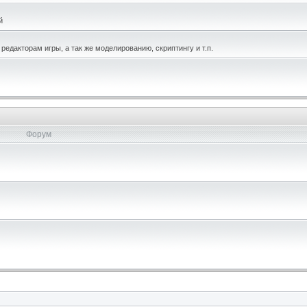
й
едакторам игры, а так же моделированию, скриптингу и т.п.
Форум