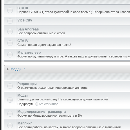
GTA III
Первая GTA в 3D, стала культовой, в свое время ) Теперь она стала класси
Vice City
San Andreas
Все вопросы связанные с игрой
GTA IV
Самая новая и долгожданная часть!
Мультиплеер
Форум по мультиплееру в игре. А так же наш и другие кланы, серверы и мн
Моддинг
Редакторы
О различных редакторах информации для игры
Моды
Ваши моды на разный лад. Не касающиеся других категорий
Подфорум:
Art-Workshop
Моделирование транспорта
Форум по Моделированию транспорта в SA
Маппинг
Все ваши работы на картах, а также вопросы связанные с маппингом