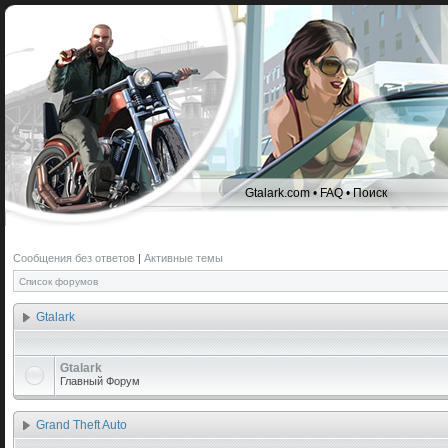
Gtalark.com
•
FAQ
•
Поиск
Сообщения без ответов
|
Активные темы
Список форумов
Gtalark
Gtalark
Главный Форум
Grand Theft Auto