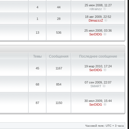
25 июн 2008, 11:27
4
44
rdtrainzz
18 авг 2009, 22:52
1
28
DimazzzZ
25 июл 2008, 03:36
13
536
SerDIDG
Темы
Сообщения
Последнее сообщение
19 мар 2010, 17:24
45
1167
SerDIDG
07 сен 2009, 22:07
68
854
SMART
30 июл 2009, 15:44
87
1150
SerDIDG
Часовой пояс: UTC + 3 часа