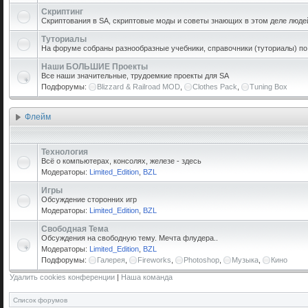
Скриптинг
Скриптования в SA, скриптовые моды и советы знающих в этом деле люде
Туториалы
На форуме собраны разнообразные учебники, справочники (туториалы) по р
Наши БОЛЬШИЕ Проекты
Все наши значительные, трудоемкие проекты для SA
Подфорумы:
Blizzard & Railroad MOD
,
Clothes Pack
,
Tuning Box
Флейм
Технология
Всё о компьютерах, консолях, железе - здесь
Модераторы:
Limited_Edition
,
BZL
Игры
Обсуждение сторонних игр
Модераторы:
Limited_Edition
,
BZL
Свободная Тема
Обсуждения на свободную тему. Мечта флудера..
Модераторы:
Limited_Edition
,
BZL
Подфорумы:
Галерея
,
Fireworks
,
Photoshop
,
Музыка
,
Кино
Удалить cookies конференции
|
Наша команда
Список форумов