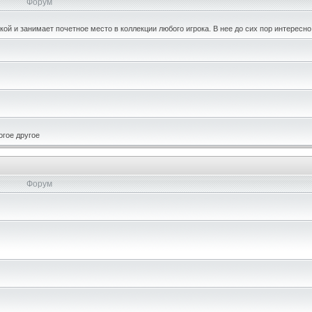
Форум
кой и занимает почетное место в коллекции любого игрока. В нее до сих пор интересно
огое другое
Форум