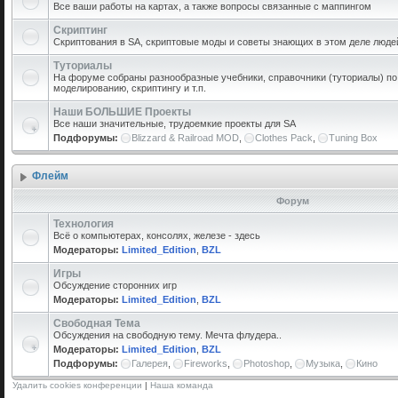
Все ваши работы на картах, а также вопросы связанные с маппингом
Скриптинг
Скриптования в SA, скриптовые моды и советы знающих в этом деле люде
Туториалы
На форуме собраны разнообразные учебники, справочники (туториалы) по 
моделированию, скриптингу и т.п.
Наши БОЛЬШИЕ Проекты
Все наши значительные, трудоемкие проекты для SA
Подфорумы:
Blizzard & Railroad MOD
,
Clothes Pack
,
Tuning Box
Флейм
Форум
Технология
Всё о компьютерах, консолях, железе - здесь
Модераторы:
Limited_Edition
,
BZL
Игры
Обсуждение сторонних игр
Модераторы:
Limited_Edition
,
BZL
Свободная Тема
Обсуждения на свободную тему. Мечта флудера..
Модераторы:
Limited_Edition
,
BZL
Подфорумы:
Галерея
,
Fireworks
,
Photoshop
,
Музыка
,
Кино
Удалить cookies конференции
|
Наша команда