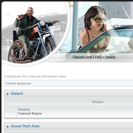
Gtalark.com
•
FAQ
•
Поиск
Сообщения без ответов
|
Активные темы
Список форумов
Gtalark
Форум
Gtalark
Главный Форум
Grand Theft Auto