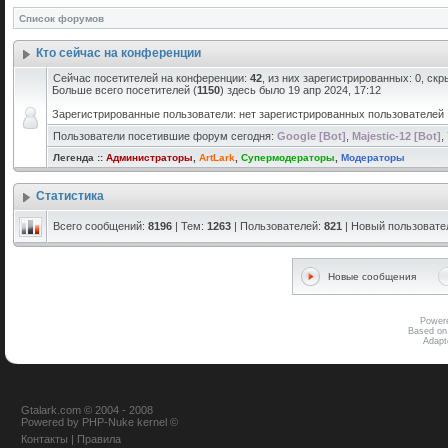
Список форумов
Кто сейчас на конференции
Сейчас посетителей на конференции:
42
, из них зарегистрированных: 0, скр
Больше всего посетителей (
1150
) здесь было 19 апр 2024, 17:12
Зарегистрированные пользователи: нет зарегистрированных пользователей
Пользователи посетившие форум сегодня:
Google [Bot]
,
Majestic-12 [Bot]
,
Легенда ::
Администраторы
,
ArtLark
,
Супермодераторы
,
Модераторы
Статистика
Всего сообщений:
8196
| Тем:
1263
| Пользователей:
821
| Новый пользовате
Новые сообщения
Power
Based on
Adap
Gtalark.com © 2004 - 2008
Powered
by
PHP-Nuke
kernel
©
Контакты
|
Правила