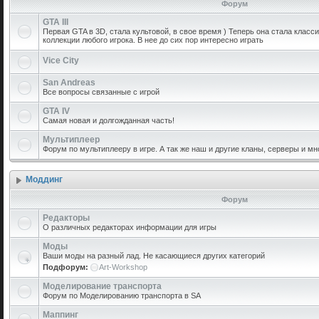
Форум
GTA III
Первая GTA в 3D, стала культовой, в свое время ) Теперь она стала класс
коллекции любого игрока. В нее до сих пор интересно играть
Vice City
San Andreas
Все вопросы связанные с игрой
GTA IV
Самая новая и долгожданная часть!
Мультиплеер
Форум по мультиплееру в игре. А так же наш и другие кланы, серверы и мн
Моддинг
Форум
Редакторы
О различных редакторах информации для игры
Моды
Ваши моды на разный лад. Не касающиеся других категорий
Подфорум:
Art-Workshop
Моделирование транспорта
Форум по Моделированию транспорта в SA
Маппинг