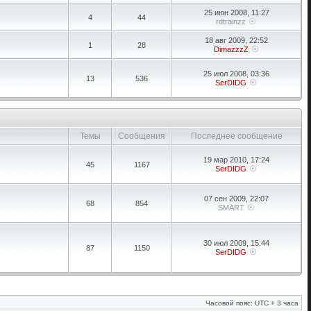
25 июн 2008, 11:27
4
44
rdtrainzz
18 авг 2009, 22:52
1
28
DimazzzZ
25 июл 2008, 03:36
13
536
SerDIDG
Темы
Сообщения
Последнее сообщение
19 мар 2010, 17:24
45
1167
SerDIDG
07 сен 2009, 22:07
68
854
SMART
30 июл 2009, 15:44
87
1150
SerDIDG
Часовой пояс: UTC + 3 часа