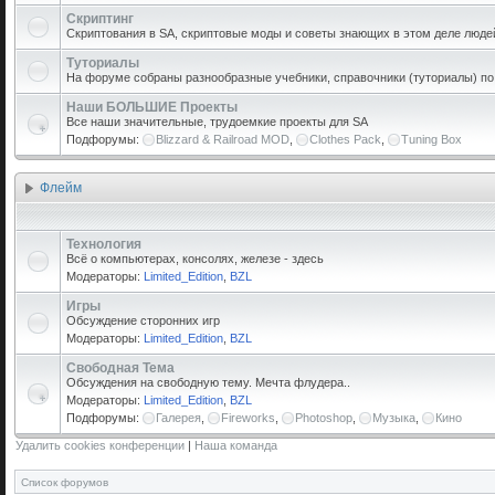
Скриптинг
Скриптования в SA, скриптовые моды и советы знающих в этом деле люде
Туториалы
На форуме собраны разнообразные учебники, справочники (туториалы) по р
Наши БОЛЬШИЕ Проекты
Все наши значительные, трудоемкие проекты для SA
Подфорумы:
Blizzard & Railroad MOD
,
Clothes Pack
,
Tuning Box
Флейм
Технология
Всё о компьютерах, консолях, железе - здесь
Модераторы:
Limited_Edition
,
BZL
Игры
Обсуждение сторонних игр
Модераторы:
Limited_Edition
,
BZL
Свободная Тема
Обсуждения на свободную тему. Мечта флудера..
Модераторы:
Limited_Edition
,
BZL
Подфорумы:
Галерея
,
Fireworks
,
Photoshop
,
Музыка
,
Кино
Удалить cookies конференции
|
Наша команда
Список форумов