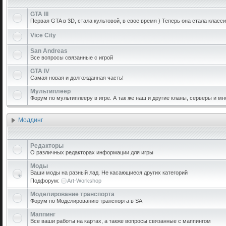
GTA III
Первая GTA в 3D, стала культовой, в свое время ) Теперь она стала класси
Vice City
San Andreas
Все вопросы связанные с игрой
GTA IV
Самая новая и долгожданная часть!
Мультиплеер
Форум по мультиплееру в игре. А так же наш и другие кланы, серверы и мн
Моддинг
Редакторы
О различных редакторах информации для игры
Моды
Ваши моды на разный лад. Не касающиеся других категорий
Подфорум:
Art-Workshop
Моделирование транспорта
Форум по Моделированию транспорта в SA
Маппинг
Все ваши работы на картах, а также вопросы связанные с маппингом