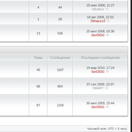
25 июн 2008, 11:27
4
44
rdtrainzz
18 авг 2009, 22:52
1
28
DimazzzZ
25 июл 2008, 03:36
13
536
SerDIDG
Темы
Сообщения
Последнее сообщение
19 мар 2010, 17:24
45
1167
SerDIDG
07 сен 2009, 22:07
68
854
SMART
30 июл 2009, 15:44
87
1150
SerDIDG
Часовой пояс: UTC + 3 часа