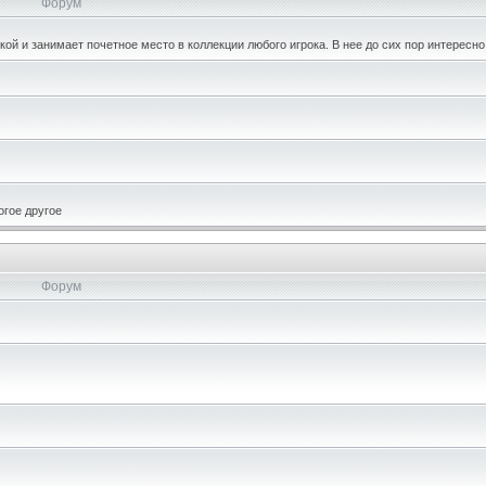
Форум
кой и занимает почетное место в коллекции любого игрока. В нее до сих пор интересно
огое другое
Форум