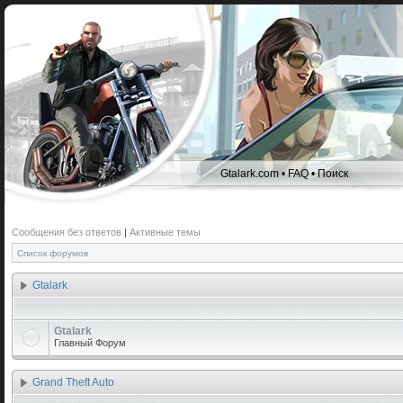
Gtalark.com
•
FAQ
•
Поиск
Сообщения без ответов
|
Активные темы
Список форумов
Gtalark
Gtalark
Главный Форум
Grand Theft Auto