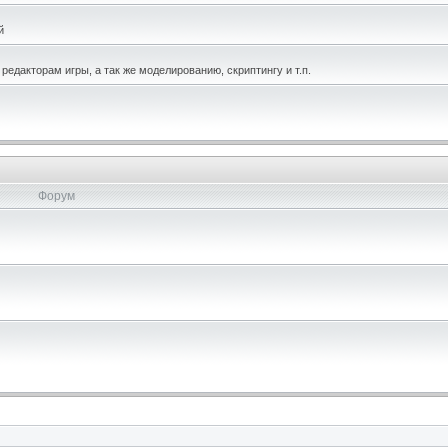
й
едакторам игры, а так же моделированию, скриптингу и т.п.
Форум