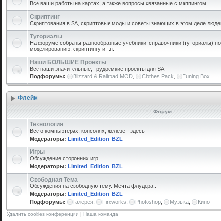
Все ваши работы на картах, а также вопросы связанные с маппингом
Скриптинг
Скриптования в SA, скриптовые моды и советы знающих в этом деле люде
Туториалы
На форуме собраны разнообразные учебники, справочники (туториалы) по 
моделированию, скриптингу и т.п.
Наши БОЛЬШИЕ Проекты
Все наши значительные, трудоемкие проекты для SA
Подфорумы:
Blizzard & Railroad MOD
,
Clothes Pack
,
Tuning Box
Флейм
Форум
Технология
Всё о компьютерах, консолях, железе - здесь
Модераторы:
Limited_Edition
,
BZL
Игры
Обсуждение сторонних игр
Модераторы:
Limited_Edition
,
BZL
Свободная Тема
Обсуждения на свободную тему. Мечта флудера..
Модераторы:
Limited_Edition
,
BZL
Подфорумы:
Галерея
,
Fireworks
,
Photoshop
,
Музыка
,
Кино
Удалить cookies конференции
|
Наша команда