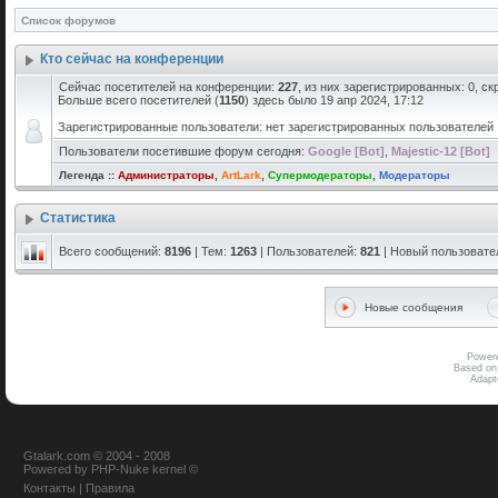
Список форумов
Кто сейчас на конференции
Сейчас посетителей на конференции:
227
, из них зарегистрированных: 0, с
Больше всего посетителей (
1150
) здесь было 19 апр 2024, 17:12
Зарегистрированные пользователи: нет зарегистрированных пользователей
Пользователи посетившие форум сегодня:
Google [Bot]
,
Majestic-12 [Bot]
Легенда ::
Администраторы
,
ArtLark
,
Супермодераторы
,
Модераторы
Статистика
Всего сообщений:
8196
| Тем:
1263
| Пользователей:
821
| Новый пользовате
Новые сообщения
Power
Based on
Adap
Gtalark.com © 2004 - 2008
Powered
by
PHP-Nuke
kernel
©
Контакты
|
Правила