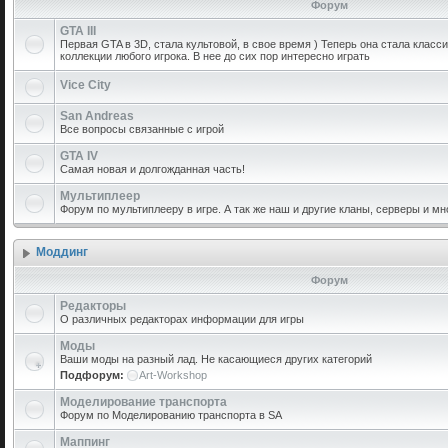
Форум
GTA III
Первая GTA в 3D, стала культовой, в свое время ) Теперь она стала класс
коллекции любого игрока. В нее до сих пор интересно играть
Vice City
San Andreas
Все вопросы связанные с игрой
GTA IV
Самая новая и долгожданная часть!
Мультиплеер
Форум по мультиплееру в игре. А так же наш и другие кланы, серверы и мн
Моддинг
Форум
Редакторы
О различных редакторах информации для игры
Моды
Ваши моды на разный лад. Не касающиеся других категорий
Подфорум:
Art-Workshop
Моделирование транспорта
Форум по Моделированию транспорта в SA
Маппинг