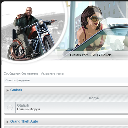
Gtalark.com
•
FAQ
•
Поиск
Сообщения без ответов
|
Активные темы
Список форумов
Gtalark
Форум
Gtalark
Главный Форум
Grand Theft Auto