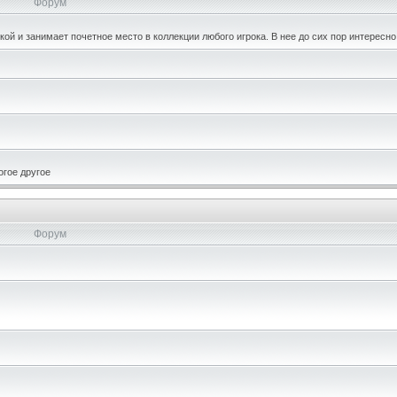
Форум
кой и занимает почетное место в коллекции любого игрока. В нее до сих пор интересно
огое другое
Форум