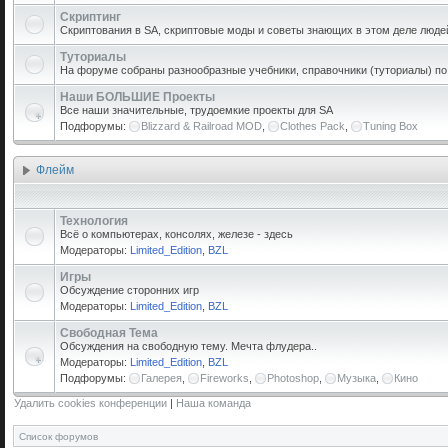
Скриптинг
Скриптования в SA, скриптовые моды и советы знающих в этом деле люде
Туториалы
На форуме собраны разнообразные учебники, справочники (туториалы) по р
Наши БОЛЬШИЕ Проекты
Все наши значительные, трудоемкие проекты для SA
Подфорумы:
Blizzard & Railroad MOD
,
Clothes Pack
,
Tuning Box
Флейм
Технология
Всё о компьютерах, консолях, железе - здесь
Модераторы:
Limited_Edition
,
BZL
Игры
Обсуждение сторонних игр
Модераторы:
Limited_Edition
,
BZL
Свободная Тема
Обсуждения на свободную тему. Мечта флудера..
Модераторы:
Limited_Edition
,
BZL
Подфорумы:
Галерея
,
Fireworks
,
Photoshop
,
Музыка
,
Кино
Удалить cookies конференции
|
Наша команда
Список форумов