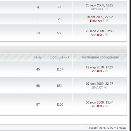
25 июн 2008, 11:27
4
44
rdtrainzz
18 авг 2009, 22:52
1
28
DimazzzZ
25 июл 2008, 03:36
13
536
SerDIDG
Темы
Сообщения
Последнее сообщение
19 мар 2010, 17:24
45
1167
SerDIDG
07 сен 2009, 22:07
68
854
SMART
30 июл 2009, 15:44
87
1150
SerDIDG
Часовой пояс: UTC + 3 часа