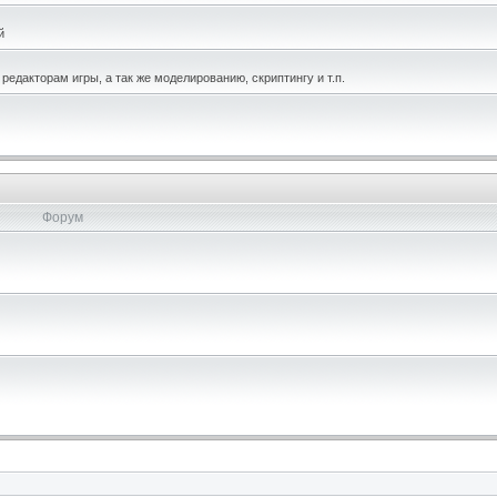
й
едакторам игры, а так же моделированию, скриптингу и т.п.
Форум