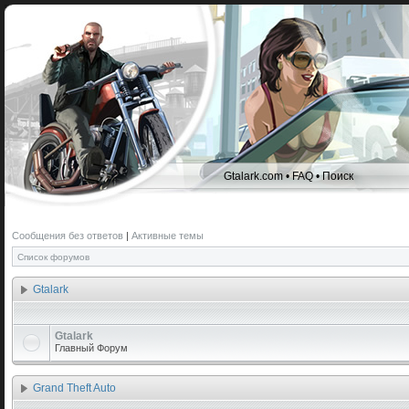
Gtalark.com
•
FAQ
•
Поиск
Сообщения без ответов
|
Активные темы
Список форумов
Gtalark
Gtalark
Главный Форум
Grand Theft Auto