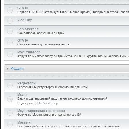
GTA III
Первая GTA в 3D, стала культовой, в свое время ) Теперь она стала класси
Vice City
San Andreas
Все вопросы связанные с игрой
GTA IV
Самая новая и долгожданная часть!
Мультиплеер
Форум по мультиплееру в игре. А так же наш и другие кланы, серверы и мн
Моддинг
Редакторы
О различных редакторах информации для игры
Моды
Ваши моды на разный лад. Не касающиеся других категорий
Подфорум:
Art-Workshop
Моделирование транспорта
Форум по Моделированию транспорта в SA
Маппинг
Все ваши работы на картах, а также вопросы связанные с маппингом