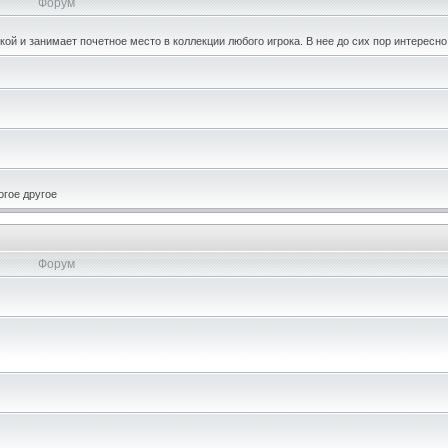
Форум
кой и занимает почетное место в коллекции любого игрока. В нее до сих пор интересно
огое другое
Форум