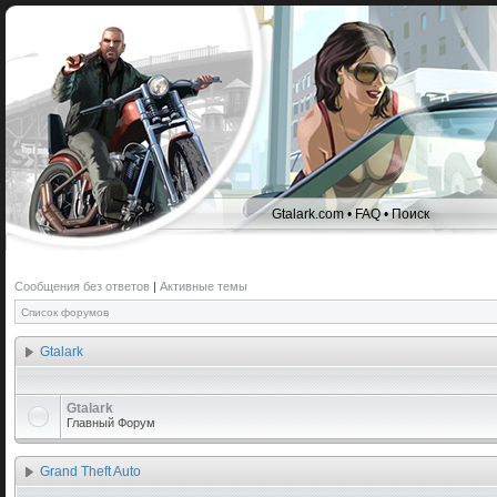
Gtalark.com
•
FAQ
•
Поиск
Сообщения без ответов
|
Активные темы
Список форумов
Gtalark
Gtalark
Главный Форум
Grand Theft Auto