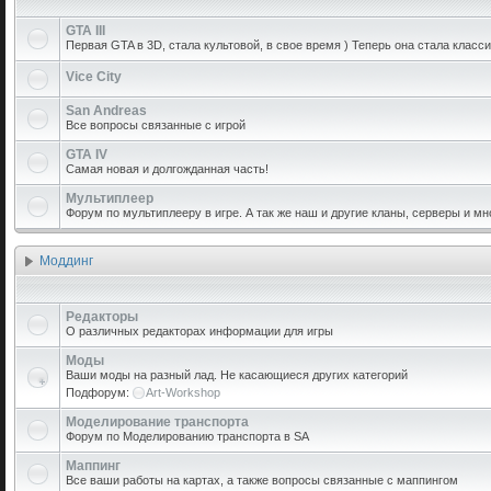
GTA III
Первая GTA в 3D, стала культовой, в свое время ) Теперь она стала класси
Vice City
San Andreas
Все вопросы связанные с игрой
GTA IV
Самая новая и долгожданная часть!
Мультиплеер
Форум по мультиплееру в игре. А так же наш и другие кланы, серверы и мн
Моддинг
Редакторы
О различных редакторах информации для игры
Моды
Ваши моды на разный лад. Не касающиеся других категорий
Подфорум:
Art-Workshop
Моделирование транспорта
Форум по Моделированию транспорта в SA
Маппинг
Все ваши работы на картах, а также вопросы связанные с маппингом