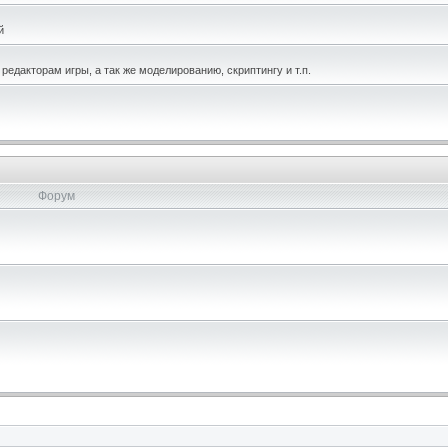
й
едакторам игры, а так же моделированию, скриптингу и т.п.
Форум