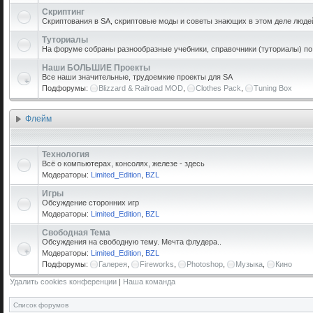
Скриптинг
Скриптования в SA, скриптовые моды и советы знающих в этом деле люде
Туториалы
На форуме собраны разнообразные учебники, справочники (туториалы) по р
Наши БОЛЬШИЕ Проекты
Все наши значительные, трудоемкие проекты для SA
Подфорумы:
Blizzard & Railroad MOD
,
Clothes Pack
,
Tuning Box
Флейм
Технология
Всё о компьютерах, консолях, железе - здесь
Модераторы:
Limited_Edition
,
BZL
Игры
Обсуждение сторонних игр
Модераторы:
Limited_Edition
,
BZL
Свободная Тема
Обсуждения на свободную тему. Мечта флудера..
Модераторы:
Limited_Edition
,
BZL
Подфорумы:
Галерея
,
Fireworks
,
Photoshop
,
Музыка
,
Кино
Удалить cookies конференции
|
Наша команда
Список форумов