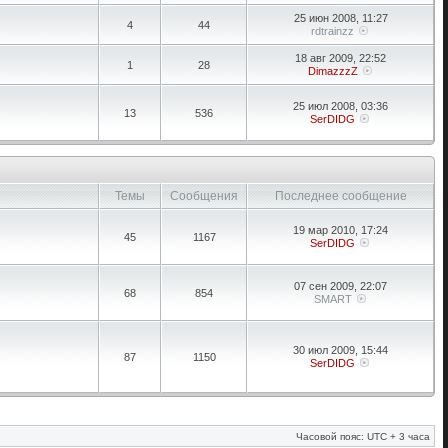
25 июн 2008, 11:27
4
44
rdtrainzz
18 авг 2009, 22:52
1
28
DimazzzZ
25 июл 2008, 03:36
13
536
SerDIDG
Темы
Сообщения
Последнее сообщение
19 мар 2010, 17:24
45
1167
SerDIDG
07 сен 2009, 22:07
68
854
SMART
30 июл 2009, 15:44
87
1150
SerDIDG
Часовой пояс: UTC + 3 часа