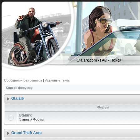
Gtalark.com
•
FAQ
•
Поиск
Сообщения без ответов
|
Активные темы
Список форумов
Gtalark
Форум
Gtalark
Главный Форум
Grand Theft Auto