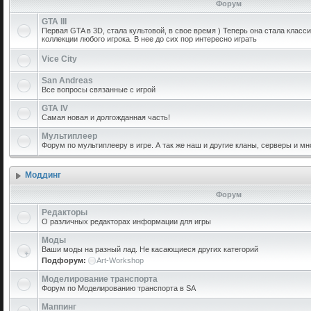
Форум
GTA III
Первая GTA в 3D, стала культовой, в свое время ) Теперь она стала класс
коллекции любого игрока. В нее до сих пор интересно играть
Vice City
San Andreas
Все вопросы связанные с игрой
GTA IV
Самая новая и долгожданная часть!
Мультиплеер
Форум по мультиплееру в игре. А так же наш и другие кланы, серверы и мн
Моддинг
Форум
Редакторы
О различных редакторах информации для игры
Моды
Ваши моды на разный лад. Не касающиеся других категорий
Подфорум:
Art-Workshop
Моделирование транспорта
Форум по Моделированию транспорта в SA
Маппинг