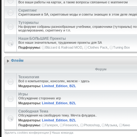
Все ваши работы на картах, а также вопросы связанные с маппингом
Скриптинг
Скриптования в SA, скриптовые моды и советы знающих в этом деле люде
Туториалы
На форуме собраны разнообразные учебники, справочники (туториалы) по 
моделированию, скриптингу и т.п.
Наши БОЛЬШИЕ Проекты
Все наши значительные, трудоемкие проекты для SA
Подфорумы:
Blizzard & Railroad MOD
,
Clothes Pack
,
Tuning Box
Флейм
Форум
Технология
Всё о компьютерах, консолях, железе - здесь
Модераторы:
Limited_Edition
,
BZL
Игры
Обсуждение сторонних игр
Модераторы:
Limited_Edition
,
BZL
Свободная Тема
Обсуждения на свободную тему. Мечта флудера..
Модераторы:
Limited_Edition
,
BZL
Подфорумы:
Галерея
,
Fireworks
,
Photoshop
,
Музыка
,
Кино
Удалить cookies конференции
|
Наша команда