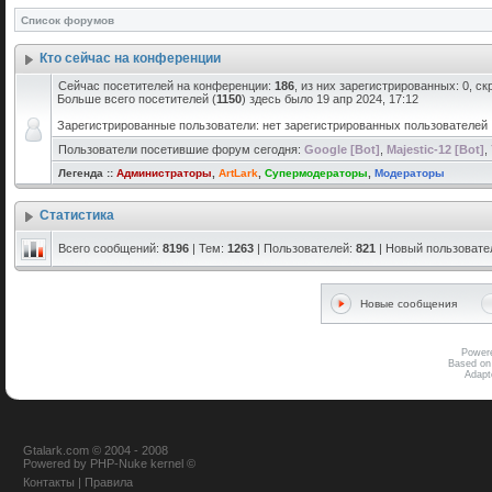
Список форумов
Кто сейчас на конференции
Сейчас посетителей на конференции:
186
, из них зарегистрированных: 0, с
Больше всего посетителей (
1150
) здесь было 19 апр 2024, 17:12
Зарегистрированные пользователи: нет зарегистрированных пользователей
Пользователи посетившие форум сегодня:
Google [Bot]
,
Majestic-12 [Bot]
,
Легенда ::
Администраторы
,
ArtLark
,
Супермодераторы
,
Модераторы
Статистика
Всего сообщений:
8196
| Тем:
1263
| Пользователей:
821
| Новый пользовате
Новые сообщения
Power
Based on
Adap
Gtalark.com © 2004 - 2008
Powered
by
PHP-Nuke
kernel
©
Контакты
|
Правила