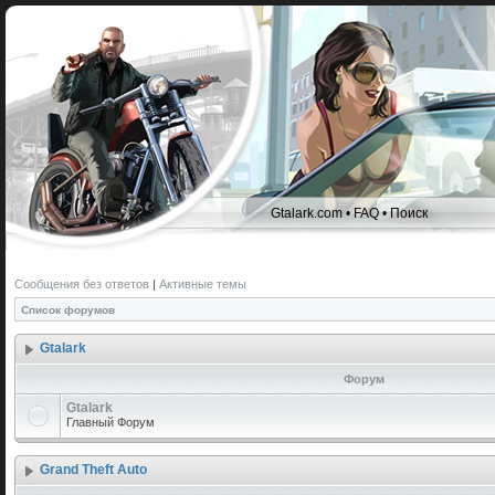
Gtalark.com
•
FAQ
•
Поиск
Сообщения без ответов
|
Активные темы
Список форумов
Gtalark
Форум
Gtalark
Главный Форум
Grand Theft Auto