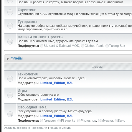
Все ваши работы на картах, а также вопросы связанные с маппингом
Скриптинг
Скриптования в SA, скриптовые моды и советы знающих в этом деле люде
Туториалы
На форуме собраны разнообразные учебники, справочники (туториалы) по 
моделированию, скриптингу и т.п.
Наши БОЛЬШИЕ Проекты
Все наши значительные, трудоемкие проекты для SA
Подфорумы:
Blizzard & Railroad MOD
,
Clothes Pack
,
Tuning Box
Флейм
Форум
Технология
Всё о компьютерах, консолях, железе - здесь
Модераторы:
Limited_Edition
,
BZL
Игры
Обсуждение сторонних игр
Модераторы:
Limited_Edition
,
BZL
Свободная Тема
Обсуждения на свободную тему. Мечта флудера..
Модераторы:
Limited_Edition
,
BZL
Подфорумы:
Галерея
,
Fireworks
,
Photoshop
,
Музыка
,
Кино
Удалить cookies конференции
|
Наша команда