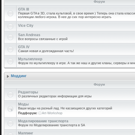
Форум
GTA III
Первая GTA в 3D, стала культовой, в свое время ) Теперь она стала класс
коллекции любого игрока. В нее до сих пор интересно играть
Vice City
San Andreas
Все вопросы связанные с игрой
GTA IV
Самая новая и долгожданная часть!
Мультиплеер
Форум по мультиплееру в игре. А так же наш и другие кланы, серверы и мн
Моддинг
Форум
Редакторы
О различных редакторах информации для игры
Моды
Ваши моды на разный лад. Не касающиеся других категорий
Подфорум:
Art-Workshop
Моделирование транспорта
Форум по Моделированию транспорта в SA
Маппинг