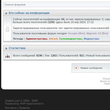
Список форумов
Кто сейчас на конференции
Сейчас посетителей на конференции:
54
, из них зарегистрированных: 0, скр
Больше всего посетителей (
1150
) здесь было 19 апр 2024, 17:12
Зарегистрированные пользователи: нет зарегистрированных пользователей
Пользователи посетившие форум сегодня:
Google [Bot]
,
Majestic-12 [Bot]
Легенда ::
Администраторы
,
ArtLark
,
Супермодераторы
,
Модераторы
Статистика
Всего сообщений:
8196
| Тем:
1263
| Пользователей:
821
| Новый пользовате
Новые сообщения
Power
Based on
Adap
Gtalark.com © 2004 - 2008
Powered
by
PHP-Nuke
kernel
©
Контакты
|
Правила